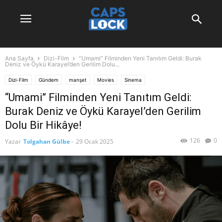
Ana Sayfa
Dizi-Film
“Umami” Filminden Yeni Tanıtım Geldi: Burak
Deniz ve Öykü Karayel’den Gerilim Dolu...
Dizi-Film
Gündem
manşet
Movies
Sinema
“Umami” Filminden Yeni Tanıtım Geldi:
Burak Deniz ve Öykü Karayel’den Gerilim
Dolu Bir Hikâye!
126
0
Yazar
Tolgahan Gülbe
-
29 Ocak 2025