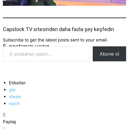
Capslock TV sitesinden daha fazla şey keşfedin
Subscribe to get the latest posts sent to your email.
E-postanızı yazın…
Abone ol
Etiketler
gta
steam
twich
Paylaş