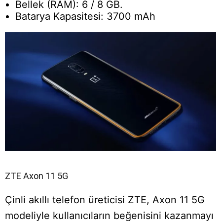
Bellek (RAM): 6 / 8 GB.
Batarya Kapasitesi: 3700 mAh
ZTE Axon 11 5G
Çinli akıllı telefon üreticisi ZTE, Axon 11 5G
modeliyle kullanıcıların beğenisini kazanmayı