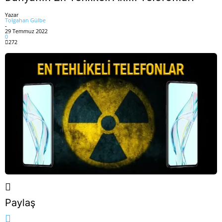
Yazar
Tolgahan Gülbe
-
29 Temmuz 2022
0
272
Paylaş