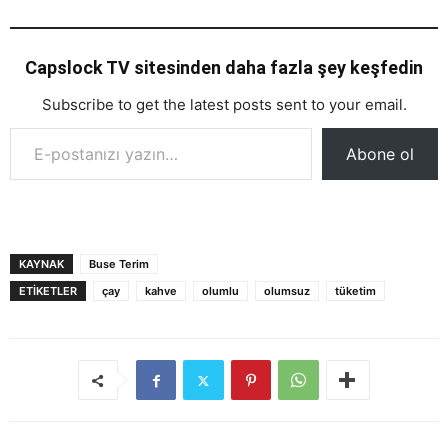
Capslock TV sitesinden daha fazla şey keşfedin
Subscribe to get the latest posts sent to your email.
E-postanızı yazın…
Abone ol
KAYNAK
Buse Terim
ETIKETLER
çay
kahve
olumlu
olumsuz
tüketim