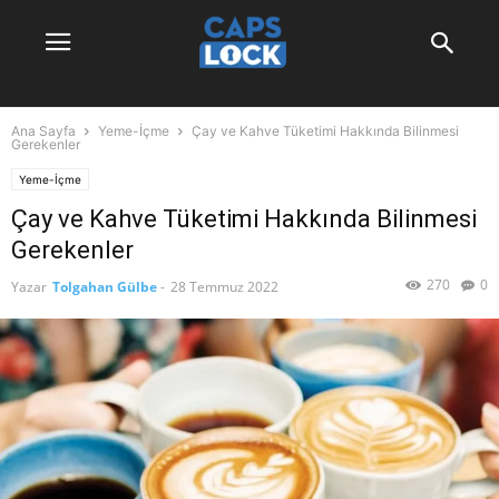
Ana Sayfa
Yeme-İçme
Çay ve Kahve Tüketimi Hakkında Bilinmesi
Gerekenler
Yeme-İçme
Çay ve Kahve Tüketimi Hakkında Bilinmesi
Gerekenler
270
0
Yazar
Tolgahan Gülbe
-
28 Temmuz 2022