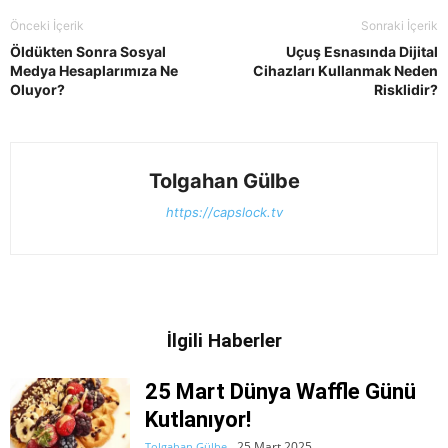
Önceki İçerik
Sonraki İçerik
Öldükten Sonra Sosyal
Uçuş Esnasında Dijital
Medya Hesaplarımıza Ne
Cihazları Kullanmak Neden
Oluyor?
Risklidir?
Tolgahan Gülbe
https://capslock.tv
İlgili Haberler
25 Mart Dünya Waffle Günü
Kutlanıyor!
25 Mart 2025
Tolgahan Gülbe
-