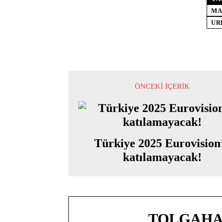
MA
UR
ÖNCEKI İÇERIK
Türkiye 2025 Eurovision
katılamayacak!
TOLGAHA