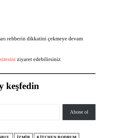
tları rehberin dikkatini çekmeye devam
sitesini
ziyaret edebilirsiniz​
y keşfedin
Abone ol
NBUL
IZMIR
KITCHEN BODRUM