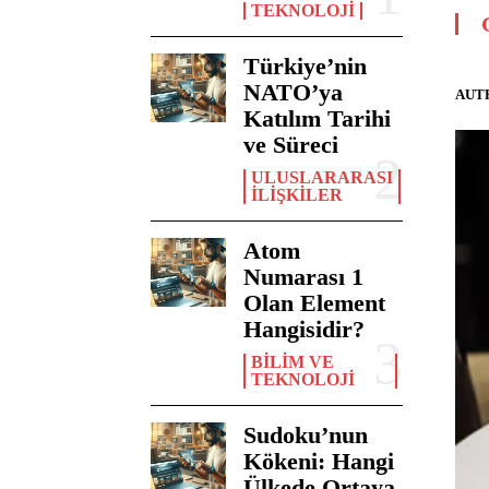
TEKNOLOJI
Türkiye’nin
NATO’ya
AUT
Katılım Tarihi
ve Süreci
ULUSLARARASI
İLIŞKILER
Atom
Numarası 1
Olan Element
Hangisidir?
BILIM VE
TEKNOLOJI
Sudoku’nun
Kökeni: Hangi
Ülkede Ortaya