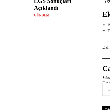
LGS Sonuçları
uygu
Açıklandı
Ek
GÜNDEM
B
T
e
Daha
Ca
Subsc
E-p
TA