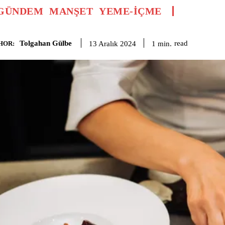
GÜNDEM
MANŞET
YEME-İÇME
Tolgahan Gülbe
read
1
min.
13 Aralık 2024
HOR: