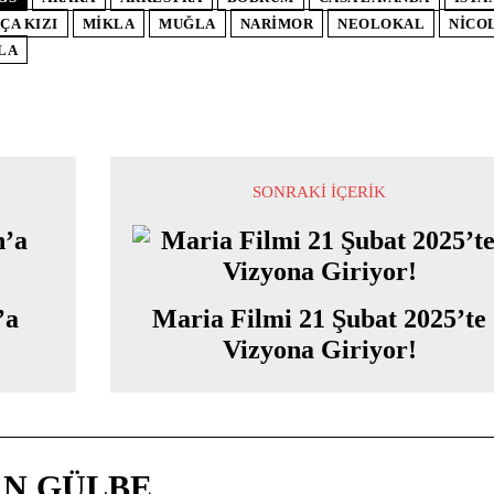
ÇA KIZI
MIKLA
MUĞLA
NARIMOR
NEOLOKAL
NICO
LA
SONRAKI İÇERIK
’a
Maria Filmi 21 Şubat 2025’te
Vizyona Giriyor!
N GÜLBE