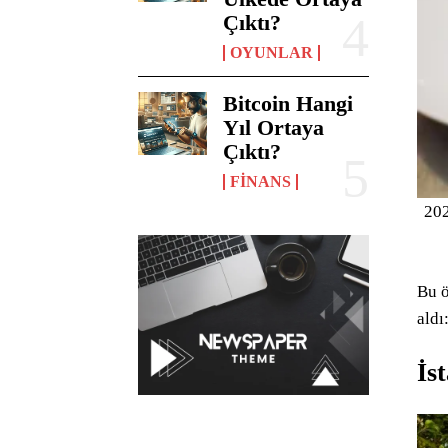
Çıktı?
OYUNLAR
Bitcoin Hangi
Yıl Ortaya
Çıktı?
FINANS
202
Bu ö
aldı
İs