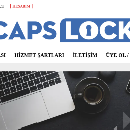
CT
HESABIM
SI
HIZMET ŞARTLARI
ILETIŞIM
ÜYE OL /