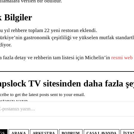
lamalara verilen bir ödüldür.
 Bilgiler
u yıl rehbere toplam 22 yeni restoran eklendi.
ürkiye’nin gastronomik çeşitliliği ve yükselen mutfak standar
diyor.
 fazla detay ve rehberin tam listesi için Michelin’in
resmi web 
pslock TV sitesinden daha fazla şe
ribe to get the latest posts sent to your email.
ostanızı yazın…
GS
ARAKA
ARKESTRA
BODRUM
CASA LAVANDA
ISTA