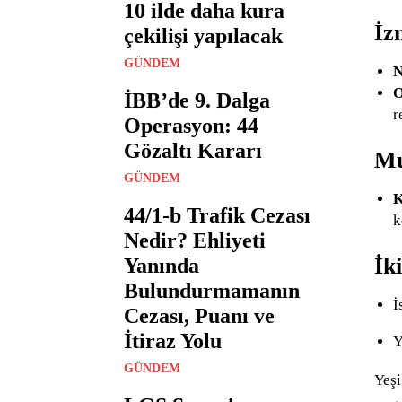
10 ilde daha kura
İz
çekilişi yapılacak
GÜNDEM
N
O
İBB’de 9. Dalga
r
Operasyon: 44
Gözaltı Kararı
Mu
GÜNDEM
K
44/1-b Trafik Cezası
k
Nedir? Ehliyeti
İk
Yanında
Bulundurmamanın
İ
Cezası, Puanı ve
İtiraz Yolu
Y
GÜNDEM
Yeşi