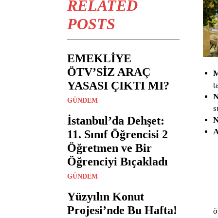
RELATED
POSTS
EMEKLİYE
ÖTV’SİZ ARAÇ
M
YASASI ÇIKTI MI?
t
N
GÜNDEM
s
İstanbul’da Dehşet:
N
A
11. Sınıf Öğrencisi 2
Öğretmen ve Bir
Öğrenciyi Bıçakladı
GÜNDEM
Yüzyılın Konut
Projesi’nde Bu Hafta!
ö