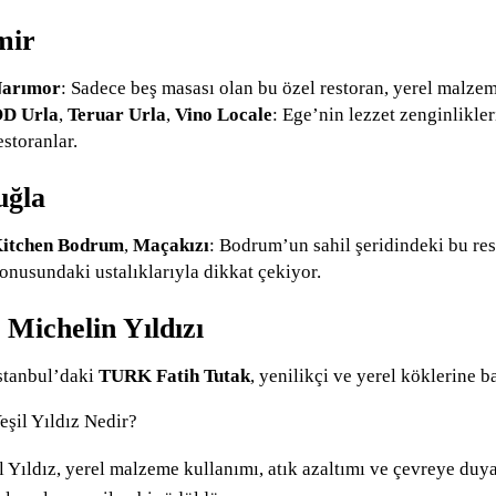
mir
arımor
: Sadece beş masası olan bu özel restoran, yerel malzem
D Urla
,
Teruar Urla
,
Vino Locale
: Ege’nin lezzet zenginlikle
estoranlar.
ğla
itchen Bodrum
,
Maçakızı
: Bodrum’un sahil şeridindeki bu rest
onusundaki ustalıklarıyla dikkat çekiyor.
i Michelin Yıldızı
stanbul’daki
TURK Fatih Tutak
, yenilikçi ve yerel köklerine 
eşil Yıldız Nedir?
l Yıldız, yerel malzeme kullanımı, atık azaltımı ve çevreye duya