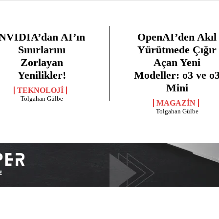
NVIDIA’dan AI’ın
OpenAI’den Akıl
Sınırlarını
Yürütmede Çığır
Zorlayan
Açan Yeni
Yenilikler!
Modeller: o3 ve o
Mini
TEKNOLOJI
Tolgahan Gülbe
MAGAZIN
Tolgahan Gülbe