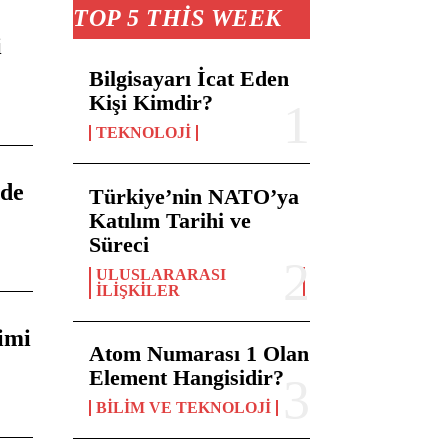
TOP 5 THIS WEEK
i
Bilgisayarı İcat Eden
Kişi Kimdir?
TEKNOLOJI
nde
Türkiye’nin NATO’ya
Katılım Tarihi ve
Süreci
ULUSLARARASI
İLIŞKILER
imi
Atom Numarası 1 Olan
Element Hangisidir?
BILIM VE TEKNOLOJI