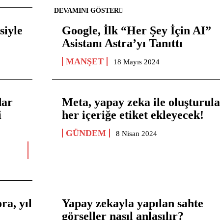
DEVAMINI GÖSTER
siyle
Google, İlk “Her Şey İçin AI”
Asistanı Astra’yı Tanıttı
MANŞET
18 Mayıs 2024
dar
Meta, yapay zeka ile oluşturul
i
her içeriğe etiket ekleyecek!
GÜNDEM
8 Nisan 2024
ra, yıl
Yapay zekayla yapılan sahte
görseller nasıl anlaşılır?