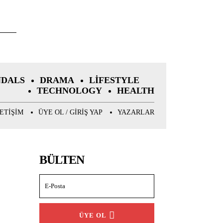
NDALS
DRAMA
LIFESTYLE
TECHNOLOGY
HEALTH
LETIŞIM
ÜYE OL / GIRIŞ YAP
YAZARLAR
BÜLTEN
ÜYE OL