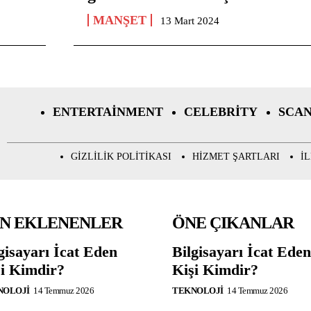
MANŞET
13 Mart 2024
ENTERTAINMENT
CELEBRITY
SCA
GIZLILIK POLITIKASI
HIZMET ŞARTLARI
I
N EKLENENLER
ÖNE ÇIKANLAR
gisayarı İcat Eden
Bilgisayarı İcat Eden
i Kimdir?
Kişi Kimdir?
NOLOJI
14 Temmuz 2026
TEKNOLOJI
14 Temmuz 2026