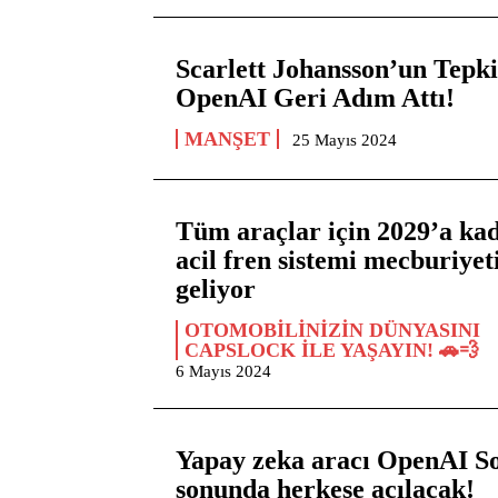
Scarlett Johansson’un Tepki
OpenAI Geri Adım Attı!
MANŞET
25 Mayıs 2024
Tüm araçlar için 2029’a ka
acil fren sistemi mecburiyet
geliyor
OTOMOBİLİNİZİN DÜNYASINI
CAPSLOCK İLE YAŞAYIN! 🚗💨
6 Mayıs 2024
Yapay zeka aracı OpenAI So
sonunda herkese açılacak!