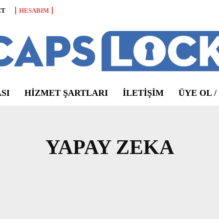
CT
HESABIM
SI
HIZMET ŞARTLARI
ILETIŞIM
ÜYE OL /
YAPAY ZEKA
CES2026
METAVERSE
YAZILIM