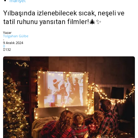
manşet
Yılbaşında izlenebilecek sıcak, neşeli ve
tatil ruhunu yansıtan filmler!🎄✨
Yazar
Tolgahan Gülbe
-
9 Aralık 2024
0
132