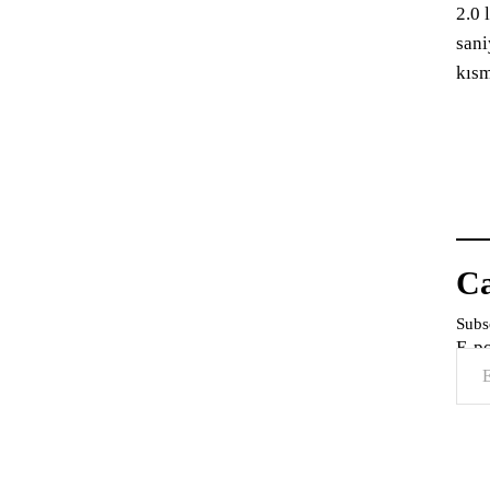
2.0 
sani
kısm
Ca
Subsc
E-p