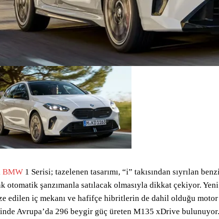
i
BMW
1 Serisi; tazelenen tasarımı, “i” takısından sıyrılan benzi
k otomatik şanzımanla satılacak olmasıyla dikkat çekiyor. Yen
ze edilen iç mekanı ve hafifçe hibritlerin de dahil olduğu motor
inde Avrupa’da 296 beygir güç üreten M135 xDrive bulunuyor