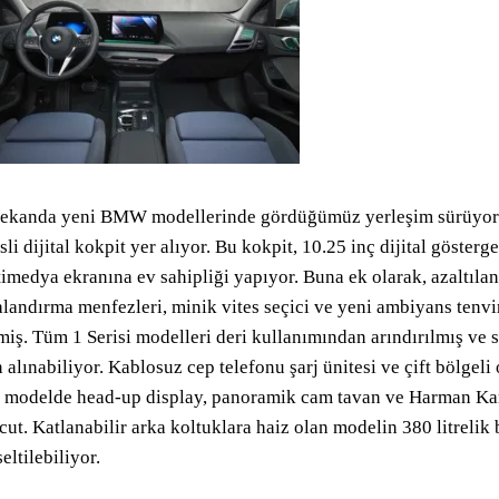
mekanda yeni BMW modellerinde gördüğümüz yerleşim sürüyor.
sli dijital kokpit yer alıyor. Bu kokpit, 10.25 inç dijital göste
imedya ekranına ev sahipliği yapıyor. Buna ek olarak, azaltılan
landırma menfezleri, minik vites seçici ve yeni ambiyans tenvir
miş. Tüm 1 Serisi modelleri deri kullanımından arındırılmış ve
n alınabiliyor. Kablosuz cep telefonu şarj ünitesi ve çift bölgel
 modelde head-up display, panoramik cam tavan ve Harman Kar
ut. Katlanabilir arka koltuklara haiz olan modelin 380 litrelik
eltilebiliyor.