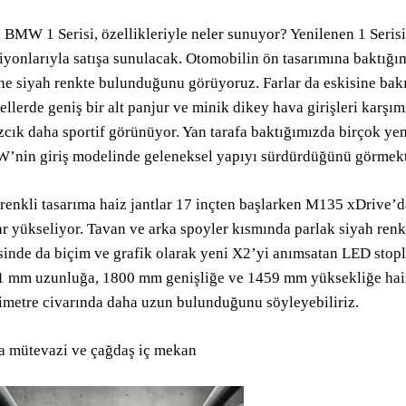
 BMW 1 Serisi, özellikleriyle neler sunuyor? Yenilenen 1 Seris
iyonlarıyla satışa sunulacak. Otomobilin ön tasarımına baktığı
ne siyah renkte bulunduğunu görüyoruz. Farlar da eskisine bakıl
llerde geniş bir alt panjur ve minik dikey hava girişleri karş
zcık daha sportif görünüyor. Yan tarafa baktığımızda birçok yen
nin giriş modelinde geleneksel yapıyı sürdürdüğünü görmekt
 renkli tasarıma haiz jantlar 17 inçten başlarken M135 xDrive’da
r yükseliyor. Tavan ve arka spoyler kısmında parlak siyah renk
sinde da biçim ve grafik olarak yeni X2’yi anımsatan LED stopl
 mm uzunluğa, 1800 mm genişliğe ve 1459 mm yüksekliğe haiz. 
imetre civarında daha uzun bulunduğunu söyleyebiliriz.
 mütevazi ve çağdaş iç mekan