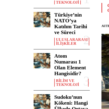
TEKNOLOJI
Türkiye’nin
NATO’ya
Katılım Tarihi
AUT
ve Süreci
ULUSLARARASI
İLIŞKILER
Atom
Numarası 1
Olan Element
Hangisidir?
BILIM VE
TEKNOLOJI
Sudoku’nun
Kökeni: Hangi
Ülkede Ortaya