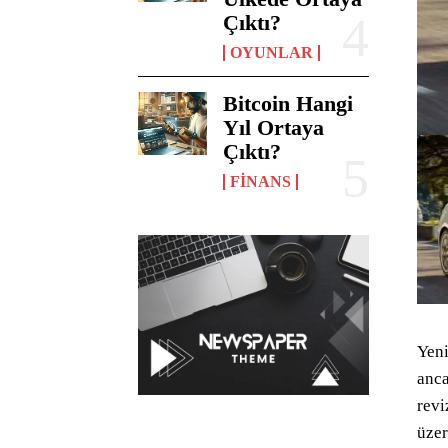
Çıktı?
OYUNLAR
Bitcoin Hangi
Yıl Ortaya
Çıktı?
FINANS
Yen
anca
revi
üzer