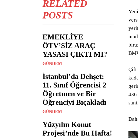
RELATED
Yeni
POSTS
vers
yeri
EMEKLİYE
mode
ÖTV’SİZ ARAÇ
bira
YASASI ÇIKTI MI?
BMW’
GÜNDEM
Çift
İstanbul’da Dehşet:
kada
11. Sınıf Öğrencisi 2
geri
Öğretmen ve Bir
4361
Öğrenciyi Bıçakladı
sant
GÜNDEM
Daha
Yüzyılın Konut
Projesi’nde Bu Hafta!