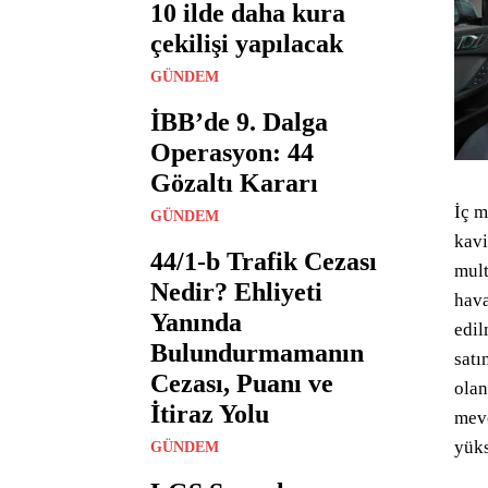
10 ilde daha kura
çekilişi yapılacak
GÜNDEM
İBB’de 9. Dalga
Operasyon: 44
Gözaltı Kararı
İç 
GÜNDEM
kavi
44/1-b Trafik Cezası
mult
Nedir? Ehliyeti
hava
Yanında
edil
Bulundurmamanın
satı
Cezası, Puanı ve
olan
İtiraz Yolu
mevc
yüks
GÜNDEM