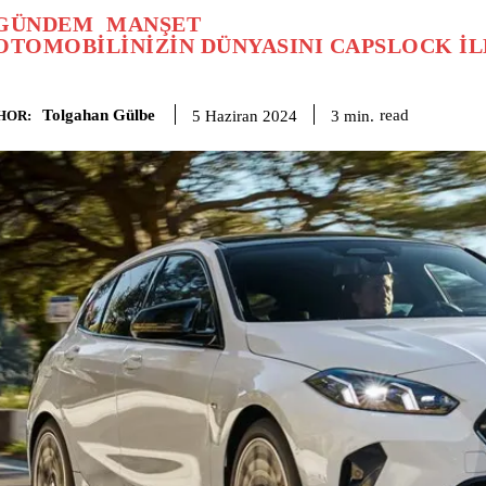
GÜNDEM
MANŞET
OTOMOBİLİNİZİN DÜNYASINI CAPSLOCK İLE
Tolgahan Gülbe
read
3
min.
5 Haziran 2024
HOR: