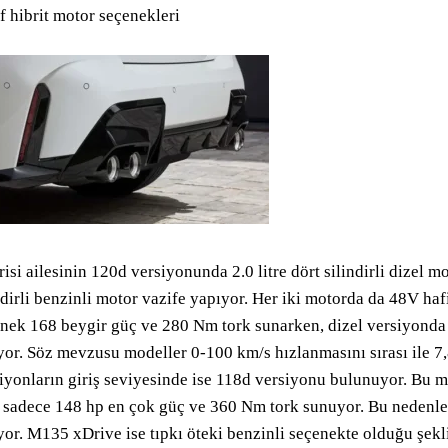
f hibrit motor seçenekleri
risi ailesinin 120d versiyonunda 2.0 litre dört silindirli dizel m
ndirli benzinli motor vazife yapıyor. Her iki motorda da 48V hafi
nek 168 beygir güç ve 280 Nm tork sunarken, dizel versiyonda
yor. Söz mevzusu modeller 0-100 km/s hızlanmasını sırası ile 7
iyonların giriş seviyesinde ise 118d versiyonu bulunuyor. Bu mod
 sadece 148 hp en çok güç ve 360 Nm tork sunuyor. Bu nedenle
yor. M135 xDrive ise tıpkı öteki benzinli seçenekte olduğu şekli