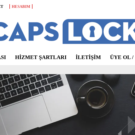
CT
HESABIM
SI
HIZMET ŞARTLARI
ILETIŞIM
ÜYE OL /