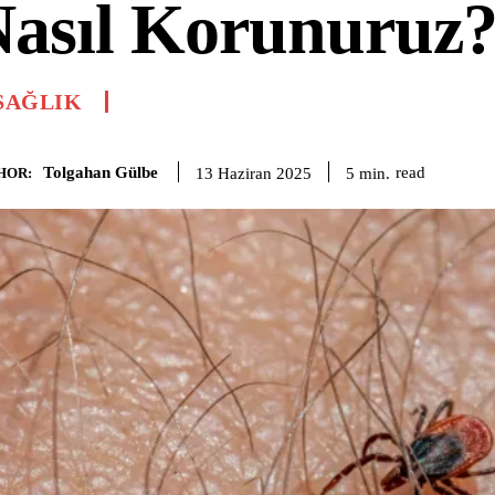
asıl Korunuruz
SAĞLIK
Tolgahan Gülbe
read
5
min.
13 Haziran 2025
HOR: