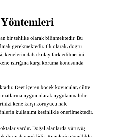
 Yöntemleri
lan bir tehlike olarak bilinmektedir. Bu
almak gerekmektedir. İlk olarak, doğru
si, kenelerin daha kolay fark edilmesini
 kene ısırığına karşı koruma konusunda
tadır. Deet içeren böcek kovucular, ciltte
talimatlarına uygun olarak uygulanmalıdır.
erinizi kene karşı koruyucu hale
nlerin kullanımı kesinlikle önerilmektedir.
noktalar vardır. Doğal alanlarda yürüyüş
ak durmak gereklidir. Kenelerin genellikle