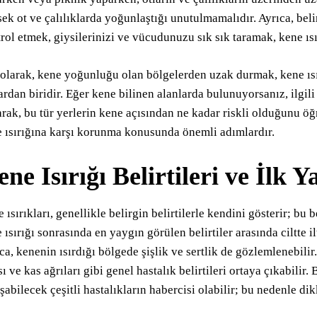
ek ot ve çalılıklarda yoğunlaştığı unutulmamalıdır. Ayrıca, be
rol etmek, giysilerinizi ve vücudunuzu sık sık taramak, kene ıs
olarak, kene yoğunluğu olan bölgelerden uzak durmak, kene ısır
ardan biridir. Eğer kene bilinen alanlarda bulunuyorsanız, ilgi
rak, bu tür yerlerin kene açısından ne kadar riskli olduğunu ö
 ısırığına karşı korunma konusunda önemli adımlardır.
ne Isırığı Belirtileri ve İlk
 ısırıkları, genellikle belirgin belirtilerle kendini gösterir; bu be
 ısırığı sonrasında en yaygın görülen belirtiler arasında ciltte il
ca, kenenin ısırdığı bölgede şişlik ve sertlik de gözlemlenebilir. 
sı ve kas ağrıları gibi genel hastalık belirtileri ortaya çıkabilir. 
şabilecek çeşitli hastalıkların habercisi olabilir; bu nedenle dik