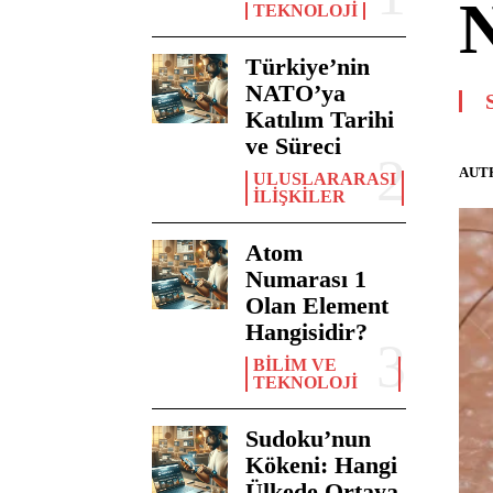
N
TEKNOLOJI
Türkiye’nin
NATO’ya
Katılım Tarihi
ve Süreci
AUT
ULUSLARARASI
İLIŞKILER
Atom
Numarası 1
Olan Element
Hangisidir?
BILIM VE
TEKNOLOJI
Sudoku’nun
Kökeni: Hangi
Ülkede Ortaya