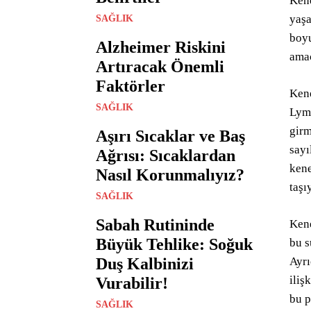
Kene
yaşa
SAĞLIK
boyu
Alzheimer Riskini
amac
Artıracak Önemli
Faktörler
Kene
SAĞLIK
Lyme
girm
Aşırı Sıcaklar ve Baş
sayı
Ağrısı: Sıcaklardan
kene
Nasıl Korunmalıyız?
taşı
SAĞLIK
Sabah Rutininde
Kene
Büyük Tehlike: Soğuk
bu s
Duş Kalbinizi
Ayrı
iliş
Vurabilir!
bu p
SAĞLIK