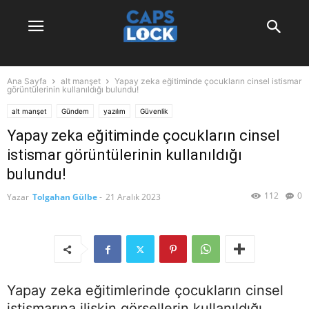
Ana Sayfa
alt manşet
Yapay zeka eğitiminde çocukların cinsel istismar
görüntülerinin kullanıldığı bulundu!
alt manşet
Gündem
yazılım
Güvenlik
Yapay zeka eğitiminde çocukların cinsel
istismar görüntülerinin kullanıldığı
bulundu!
112
0
Yazar
Tolgahan Gülbe
-
21 Aralık 2023
Yapay zeka eğitimlerinde çocukların cinsel
istismarına ilişkin görsellerin kullanıldığı