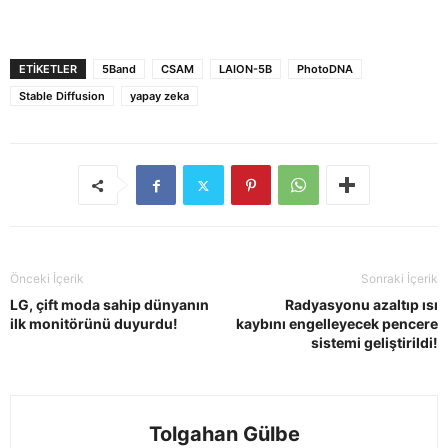
ETIKETLER
5Band
CSAM
LAION-5B
PhotoDNA
Stable Diffusion
yapay zeka
Önceki İçerik
Sonraki İçerik
LG, çift moda sahip dünyanın
Radyasyonu azaltıp ısı
ilk monitörünü duyurdu!
kaybını engelleyecek pencere
sistemi geliştirildi!
Tolgahan Gülbe