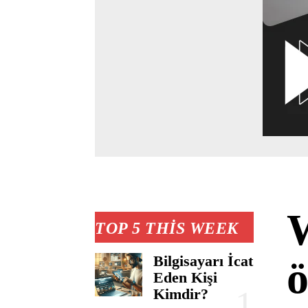
W
TOP 5 THIS WEEK
Bilgisayarı İcat
ö
Eden Kişi
Kimdir?