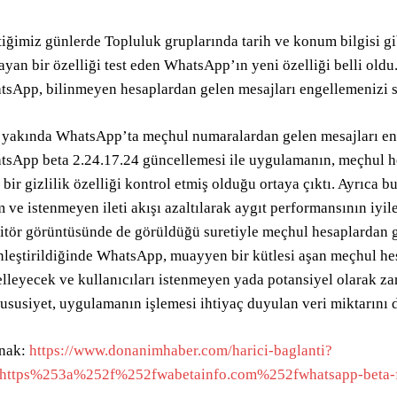
iğimiz günlerde Topluluk gruplarında tarih ve konum bilgisi gib
ayan bir özelliği test eden WhatsApp’ın yeni özelliği belli oldu
sApp, bilinmeyen hesaplardan gelen mesajları engellemenizi sağ
yakında WhatsApp’ta meçhul numaralardan gelen mesajları eng
sApp beta 2.24.17.24 güncellemesi ile uygulamanın, meçhul he
 bir gizlilik özelliği kontrol etmiş olduğu ortaya çıktı. Ayrıca
 ve istenmeyen ileti akışı azaltılarak aygıt performansının iyil
tör görüntüsünde de görüldüğü suretiyle meçhul hesaplardan g
nleştirildiğinde WhatsApp, muayyen bir kütlesi aşan meçhul h
lleyecek ve kullanıcıları istenmeyen yada potansiyel olarak zar
ususiyet, uygulamanın işlemesi ihtiyaç duyulan veri miktarını 
nak:
https://www.donanimhaber.com/harici-baglanti?
=https%253a%252f%252fwabetainfo.com%252fwhatsapp-beta-f