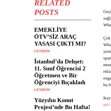
RELATED
POSTS
Geçt
sağl
What
EMEKLİYE
ÖTV’SİZ ARAÇ
Çok 
YASASI ÇIKTI MI?
What
yeni
GÜNDEM
spam
İstanbul’da Dehşet:
moni
11. Sınıf Öğrencisi 2
etki
Öğretmen ve Bir
enge
Öğrenciyi Bıçakladı
bu h
GÜNDEM
Kay
Yüzyılın Konut
url
Projesi’nde Bu Hafta!