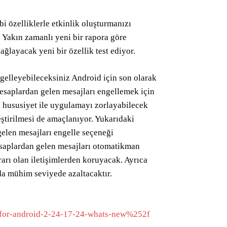
i özelliklerle etkinlik oluşturmanızı
. Yakın zamanlı yeni bir rapora göre
layacak yeni bir özellik test ediyor.
elleyebileceksiniz Android için son olarak
saplardan gelen mesajları engellemek için
 bu hususiyet ile uygulamayı zorlayabilecek
eştirilmesi de amaçlanıyor. Yukarıdaki
elen mesajları engelle seçeneği
esaplardan gelen mesajları otomatikman
arı olan iletişimlerden koruyacak. Ayrıca
da mühim seviyede azaltacaktır.
or-android-2-24-17-24-whats-new%252f