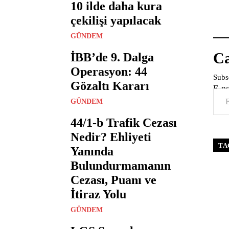
10 ilde daha kura
çekilişi yapılacak
GÜNDEM
Ca
İBB’de 9. Dalga
Operasyon: 44
Subsc
Gözaltı Kararı
E-p
GÜNDEM
44/1-b Trafik Cezası
Nedir? Ehliyeti
TA
Yanında
Bulundurmamanın
Cezası, Puanı ve
İtiraz Yolu
GÜNDEM