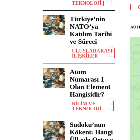
TEKNOLOJI
Türkiye’nin
NATO’ya
AUT
Katılım Tarihi
ve Süreci
ULUSLARARASI
İLIŞKILER
Atom
Numarası 1
Olan Element
Hangisidir?
BILIM VE
TEKNOLOJI
Sudoku’nun
Kökeni: Hangi
Ülkede Ortaya