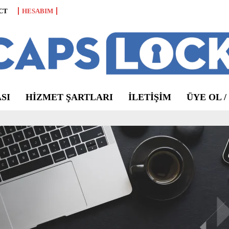
CT
HESABIM
SI
HIZMET ŞARTLARI
ILETIŞIM
ÜYE OL /