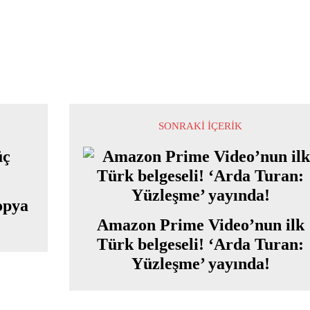
SONRAKI İÇERIK
kopya
Amazon Prime Video’nun ilk
Türk belgeseli! ‘Arda Turan:
Yüzleşme’ yayında!