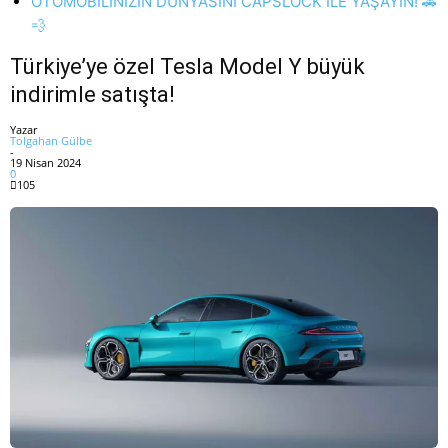
OTOMOBİLİNİZİN DÜNYASINI CAPSLOCK İLE YAŞAYIN! 🚗
💨
Türkiye’ye özel Tesla Model Y büyük
indirimle satışta!
Yazar
Tolgahan Gülbe
-
19 Nisan 2024
0
105