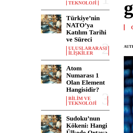
g
TEKNOLOJI
Türkiye’nin
NATO’ya
Katılım Tarihi
ve Süreci
AUT
ULUSLARARASI
İLIŞKILER
Atom
Numarası 1
Olan Element
Hangisidir?
BILIM VE
TEKNOLOJI
Sudoku’nun
Kökeni: Hangi
Ülkede Ortaya