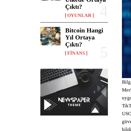
Çıktı?
OYUNLAR
Bitcoin Hangi
Yıl Ortaya
Çıktı?
FINANS
Bilg
Merk
uygu
TikT
USOM
güve
bild