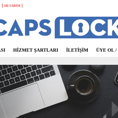
HESABIM
SI
HIZMET ŞARTLARI
ILETIŞIM
ÜYE OL /