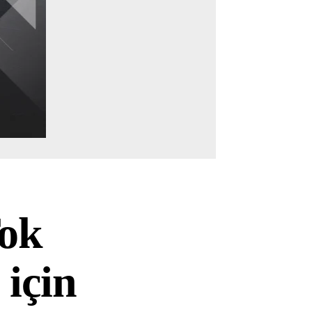
Tok
 için