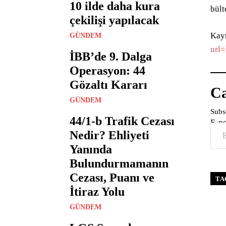
10 ilde daha kura
bült
çekilişi yapılacak
Kay
GÜNDEM
url
İBB’de 9. Dalga
Operasyon: 44
Gözaltı Kararı
Ca
GÜNDEM
Subsc
44/1-b Trafik Cezası
E-p
Nedir? Ehliyeti
Yanında
Bulundurmamanın
Cezası, Puanı ve
TA
İtiraz Yolu
GÜNDEM