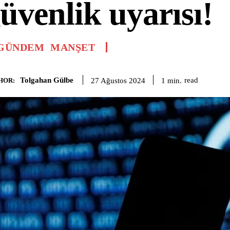
üvenlik uyarısı!
GÜNDEM
MANŞET
Tolgahan Gülbe
read
1
min.
27 Ağustos 2024
HOR: