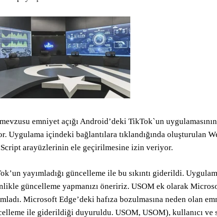
mevzusu emniyet açığı Android’deki TikTok`un uygulamasının 3
or. Uygulama içindeki bağlantılara tıklandığında oluşturulan 
Script arayüzlerinin ele geçirilmesine izin veriyor.
ok’un yayımladığı güncelleme ile bu sıkıntı giderildi. Uygulam
nlikle güncelleme yapmanızı öneririz. USOM ek olarak Microsof
mladı. Microsoft Edge’deki hafıza bozulmasına neden olan emn
elleme ile giderildiği duyuruldu. USOM, USOM), kullanıcı ve s