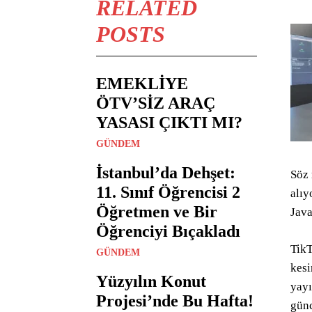
RELATED
POSTS
EMEKLİYE
ÖTV’SİZ ARAÇ
YASASI ÇIKTI MI?
GÜNDEM
İstanbul’da Dehşet:
Söz 
11. Sınıf Öğrencisi 2
alıy
Öğretmen ve Bir
Java
Öğrenciyi Bıçakladı
TikT
GÜNDEM
kesi
Yüzyılın Konut
yayı
Projesi’nde Bu Hafta!
günc