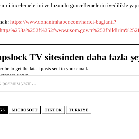
enini incelemelerini ve lüzumlu güncellemelerin ivedilikle yapı
nak:
https://www.donanimhaber.com/harici-baglanti?
=https%253a%252f%252fwww.usom.gov.tr%252fbildirim%252f
pslock TV sitesinden daha fazla şe
ribe to get the latest posts sent to your email.
ostanızı yazın…
GS
MICROSOFT
TIKTOK
TÜRKIYE