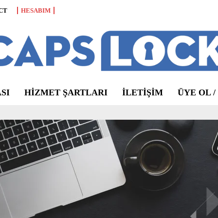
CT
HESABIM
SI
HIZMET ŞARTLARI
ILETIŞIM
ÜYE OL /