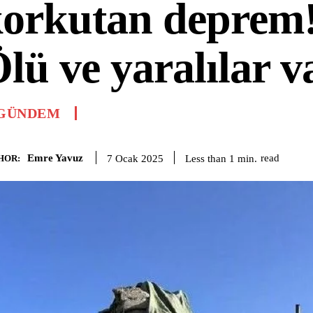
orkutan deprem
lü ve yaralılar v
GÜNDEM
Emre Yavuz
read
Less than 1
min.
7 Ocak 2025
HOR: