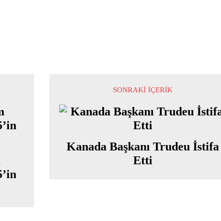
SONRAKI İÇERIK
Kanada Başkanı Trudeu İstifa
m
Etti
’in