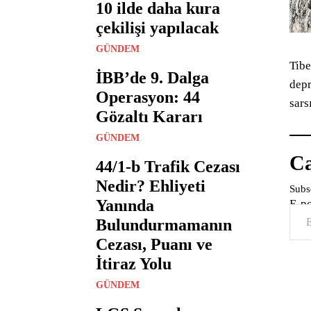
10 ilde daha kura
çekilişi yapılacak
GÜNDEM
Tibe
İBB’de 9. Dalga
depr
Operasyon: 44
sars
Gözaltı Kararı
GÜNDEM
Ca
44/1-b Trafik Cezası
Nedir? Ehliyeti
Subsc
Yanında
E-p
Bulundurmamanın
Cezası, Puanı ve
İtiraz Yolu
GÜNDEM