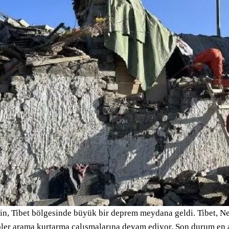
in, Tibet bölgesinde büyük bir deprem meydana geldi. Tibet, Nep
ler arama kurtarma çalışmalarına devam ediyor. Son durum en az