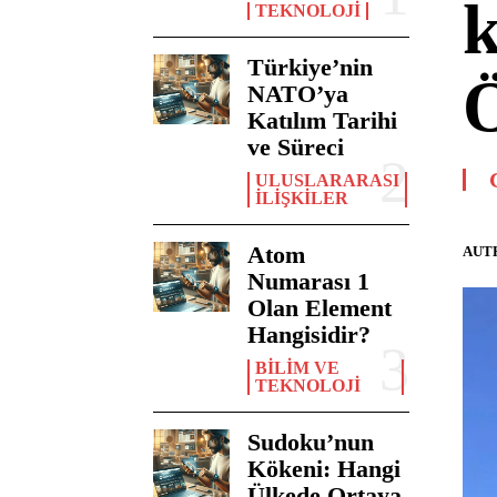
k
TEKNOLOJI
Türkiye’nin
Ö
NATO’ya
Katılım Tarihi
ve Süreci
ULUSLARARASI
İLIŞKILER
Atom
AUT
Numarası 1
Olan Element
Hangisidir?
BILIM VE
TEKNOLOJI
Sudoku’nun
Kökeni: Hangi
Ülkede Ortaya