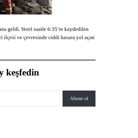
a geldi. Yerel saatle 6:35’te kaydedilen
i ilçesi ve çevresinde ciddi hasara yol açan
y keşfedin
Abone ol