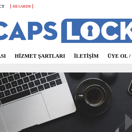
CT
HESABIM
SI
HIZMET ŞARTLARI
ILETIŞIM
ÜYE OL /