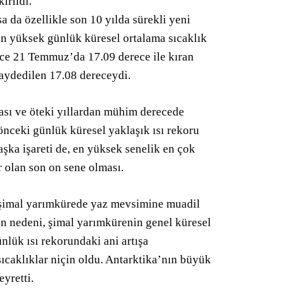
ırıldı.
a da özellikle son 10 yılda sürekli yeni
en yüksek günlük küresel ortalama sıcaklık
nce 21 Temmuz’da 17.09 derece ile kıran
aydedilen 17.08 dereceydi.
ması ve öteki yıllardan mühim derecede
nceki günlük küresel yaklaşık ısı rekoru
şka işareti de, en yüksek senelik en çok
 olan son on sene olması.
 şimal yarımkürede yaz mevsimine muadil
un nedeni, şimal yarımkürenin genel küresel
ünlük ısı rekorundaki ani artışa
caklıklar niçin oldu. Antarktika’nın büyük
yretti.