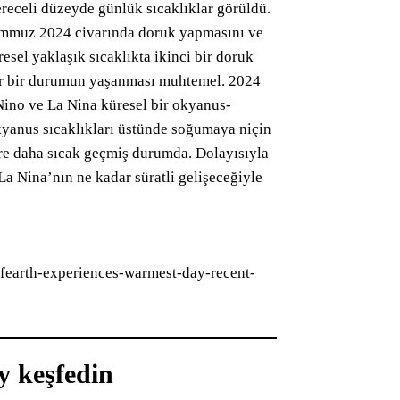
receli düzeyde günlük sıcaklıklar görüldü.
Temmuz 2024 civarında doruk yapmasını ve
sel yaklaşık sıcaklıkta ikinci bir doruk
er bir durumun yaşanması muhtemel. 2024
 Nino ve La Nina küresel bir okyanus-
 okyanus sıcaklıkları üstünde soğumaya niçin
re daha sıcak geçmiş durumda. Dolayısıyla
 Nina’nın ne kadar süratli gelişeceğiyle
rth-experiences-warmest-day-recent-
y keşfedin