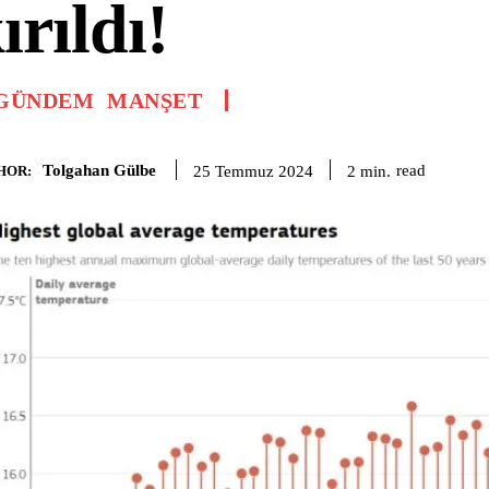
ırıldı!
GÜNDEM
MANŞET
Tolgahan Gülbe
read
2
min.
25 Temmuz 2024
HOR: