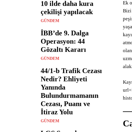
10 ilde daha kura
Ek o
çekilişi yapılacak
Bizi
peşi
GÜNDEM
yaşa
İBB’de 9. Dalga
kayı
Operasyon: 44
atmo
Gözaltı Kararı
olan
uzma
GÜNDEM
alak
44/1-b Trafik Cezası
Nedir? Ehliyeti
Kayn
Yanında
url
Bulundurmamanın
hist
Cezası, Puanı ve
İtiraz Yolu
Ca
GÜNDEM