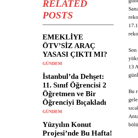
günü
RELATED
Sana
POSTS
reko
17.1
reko
EMEKLİYE
ÖTV’SİZ ARAÇ
Son 
YASASI ÇIKTI MI?
yüks
GÜNDEM
13 A
günl
İstanbul’da Dehşet:
11. Sınıf Öğrencisi 2
Bu r
Öğretmen ve Bir
gele
Öğrenciyi Bıçakladı
sıca
GÜNDEM
Anta
Yüzyılın Konut
bölü
Projesi’nde Bu Hafta!