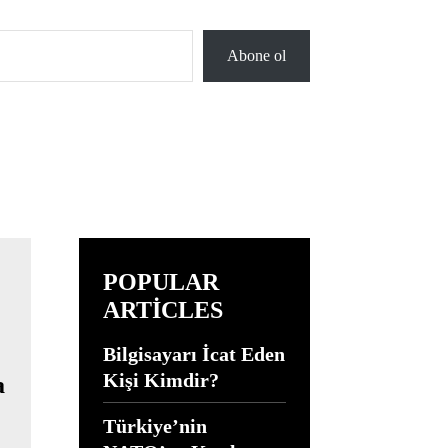
Abone ol
POPULAR
ARTICLES
Bilgisayarı İcat Eden
Kişi Kimdir?
a
Türkiye’nin