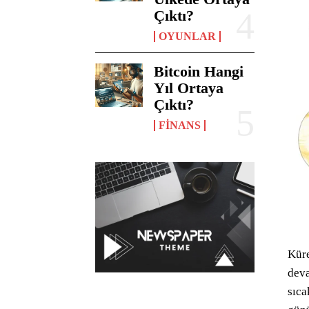
Çıktı?
OYUNLAR
Bitcoin Hangi
Yıl Ortaya
Çıktı?
FINANS
Küre
deva
sıca