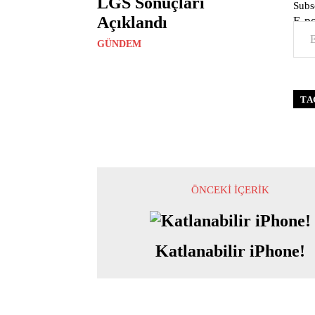
LGS Sonuçları
Subsc
Açıklandı
E-p
GÜNDEM
TA
ÖNCEKI İÇERIK
Katlanabilir iPhone!