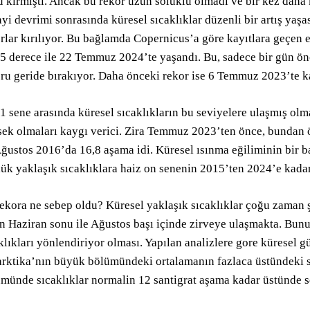
 kırmıştı. Ancak bu rekor uzun soluklu olmadı ve bir kez daha k
yi devrimi sonrasında küresel sıcaklıklar düzenli bir artış yaşas
rlar kırılıyor. Bu bağlamda Copernicus’a göre kayıtlara geçen 
5 derece ile 22 Temmuz 2024’te yaşandı. Bu, sadece bir gün ö
ru geride bırakıyor. Daha önceki rekor ise 6 Temmuz 2023’te k
1 sene arasında küresel sıcaklıkların bu seviyelere ulaşmış ol
ek olmaları kaygı verici. Zira Temmuz 2023’ten önce, bundan ö
ğustos 2016’da 16,8 aşama idi. Küresel ısınma eğiliminin bir ba
ük yaklaşık sıcaklıklara haiz on senenin 2015’ten 2024’e kadar
ekora ne sebep oldu? Küresel yaklaşık sıcaklıklar çoğu zaman
n Haziran sonu ile Ağustos başı içinde zirveye ulaşmakta. Bun
klıkları yönlendiriyor olması. Yapılan analizlere gore küresel g
rktika’nın büyük bölümündeki ortalamanın fazlaca üstündeki sı
münde sıcaklıklar normalin 12 santigrat aşama kadar üstünde se