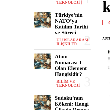
k
TEKNOLOJI
Türkiye’nin
NATO’ya
Katılım Tarihi
ve Süreci
AUT
ULUSLARARASI
İLIŞKILER
Atom
Numarası 1
Olan Element
Hangisidir?
BILIM VE
TEKNOLOJI
Sudoku’nun
Kökeni: Hangi
Ülkede Ortaya