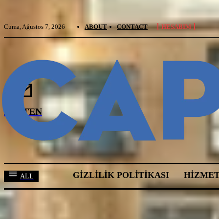
Cuma, Ağustos 7, 2026
ABOUT
CONTACT
HESABIM
BÜLTEN
GIZLILIK POLITIKASI
HIZMET
ALL