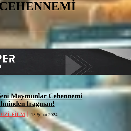
CEHENNEMI
eni Maymunlar Cehennemi
ilminden fragman!
DIZI-FILM
13 Şubat 2024