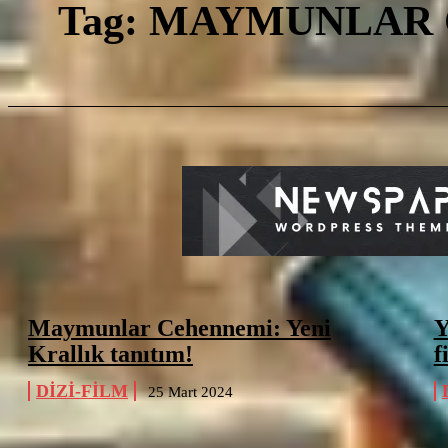
M
Tag:
MAYMUNLAR 
Maymunlar Cehennemi: Yeni
Y
Krallık tanıtım!
f
DIZI-FILM
25 Mart 2024