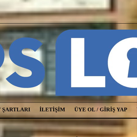
 ŞARTLARI
ILETIŞIM
ÜYE OL / GIRIŞ YAP