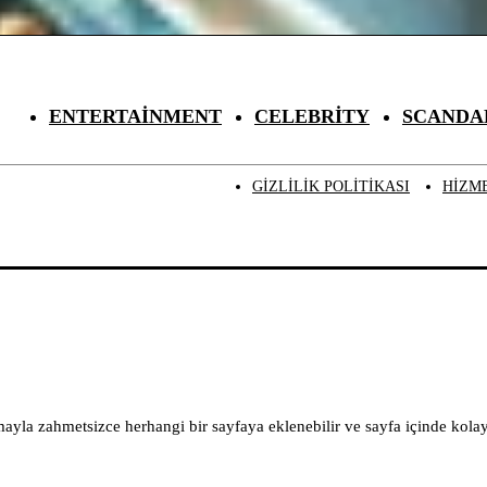
ENTERTAINMENT
CELEBRITY
SCANDA
GIZLILIK POLITIKASI
HIZM
yla zahmetsizce herhangi bir sayfaya eklenebilir ve sayfa içinde kolayc