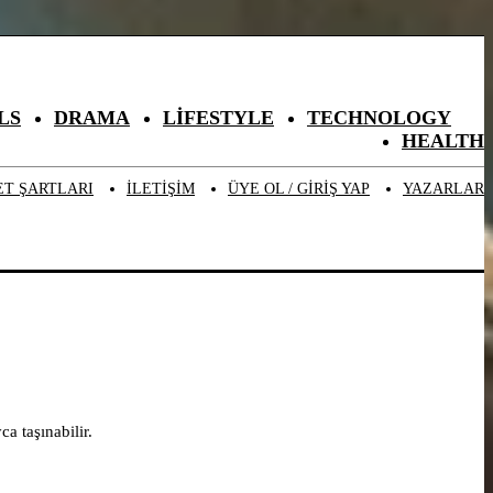
LS
DRAMA
LIFESTYLE
TECHNOLOGY
HEALTH
ET ŞARTLARI
ILETIŞIM
ÜYE OL / GIRIŞ YAP
YAZARLAR
a taşınabilir.