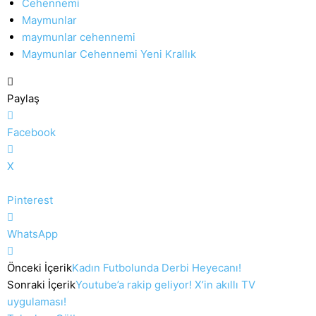
Cehennemi
Maymunlar
maymunlar cehennemi
Maymunlar Cehennemi Yeni Krallık
Paylaş
Facebook
X
Pinterest
WhatsApp
Önceki İçerik
Kadın Futbolunda Derbi Heyecanı!
Sonraki İçerik
Youtube’a rakip geliyor! X’in akıllı TV
uygulaması!