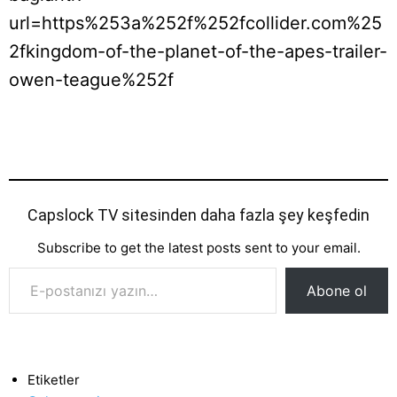
url=https%253a%252f%252fcollider.com%25
2fkingdom-of-the-planet-of-the-apes-trailer-
owen-teague%252f
Capslock TV sitesinden daha fazla şey keşfedin
Subscribe to get the latest posts sent to your email.
E-postanızı yazın…
Abone ol
Etiketler