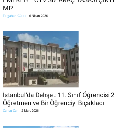
EMEKLİYE ÖTV’SİZ ARAÇ YASASI ÇIKTI
MI?
Tolgahan Gülbe
-
6 Nisan 2026
İstanbul’da Dehşet: 11. Sınıf Öğrencisi 2
Öğretmen ve Bir Öğrenciyi Bıçakladı
Cansu Can
-
2 Mart 2026