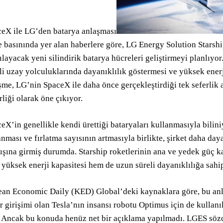
eX ile LG’den batarya anlaşması
 basınında yer alan haberlere göre, LG Energy Solution Starship
ılayacak yeni silindirik batarya hücreleri geliştirmeyi planlıyor
li uzay yolculuklarında dayanıklılık göstermesi ve yüksek ener
şme, LG’nin SpaceX ile daha önce gerçekleştirdiği tek seferlik 
irliği olarak öne çıkıyor.
eX’in genellikle kendi ürettiği bataryaları kullanmasıyla bilin
nması ve fırlatma sayısının artmasıyla birlikte, şirket daha da
ışına girmiş durumda. Starship roketlerinin ana ve yedek güç k
yüksek enerji kapasitesi hem de uzun süreli dayanıklılığa sahip
an Economic Daily (KED) Global’deki kaynaklara göre, bu anl
r girişimi olan Tesla’nın insansı robotu Optimus için de kulla
. Ancak bu konuda henüz net bir açıklama yapılmadı. LGES sözc