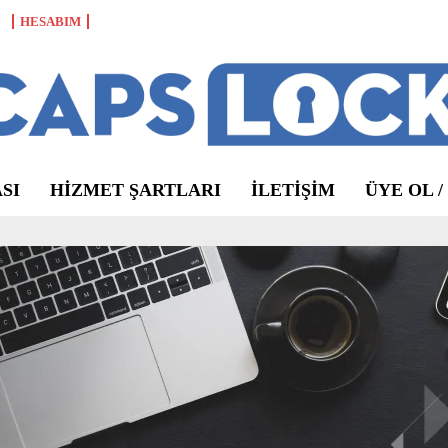
HESABIM
SI
HIZMET ŞARTLARI
ILETIŞIM
ÜYE OL /