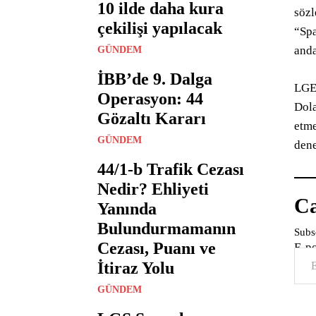
10 ilde daha kura
sözl
çekilişi yapılacak
“Spa
anda
GÜNDEM
İBB’de 9. Dalga
LGES
Operasyon: 44
Dola
Gözaltı Kararı
etme
GÜNDEM
dene
44/1-b Trafik Cezası
Nedir? Ehliyeti
Ca
Yanında
Bulundurmamanın
Subsc
Cezası, Puanı ve
E-p
İtiraz Yolu
GÜNDEM