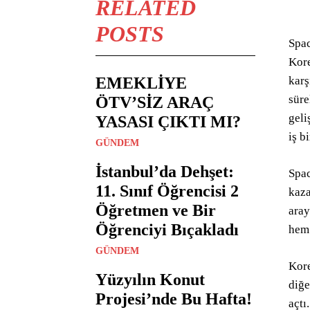
RELATED
POSTS
Spac
Kore
EMEKLİYE
karş
süre
ÖTV’SİZ ARAÇ
geli
YASASI ÇIKTI MI?
iş b
GÜNDEM
İstanbul’da Dehşet:
Spac
11. Sınıf Öğrencisi 2
kaza
Öğretmen ve Bir
aray
Öğrenciyi Bıçakladı
hem 
GÜNDEM
Kore
Yüzyılın Konut
diğe
Projesi’nde Bu Hafta!
açtı