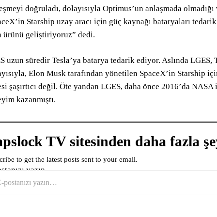
eşmeyi doğruladı, dolayısıyla Optimus’un anlaşmada olmadığı v
ceX’in Starship uzay aracı için güç kaynağı bataryaları tedari
 ürünü geliştiriyoruz” dedi.
 uzun süredir Tesla’ya batarya tedarik ediyor. Aslında LGES, Te
yısıyla, Elon Musk tarafından yönetilen SpaceX’in Starship içi
si şaşırtıcı değil. Öte yandan LGES, daha önce 2016’da NASA i
yim kazanmıştı.
pslock TV sitesinden daha fazla şe
ribe to get the latest posts sent to your email.
ostanızı yazın…