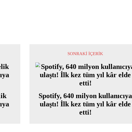
SONRAKI İÇERIK
lik
Spotify, 640 milyon kullanıcıy
ıya
ulaştı! İlk kez tüm yıl kâr elde
etti!