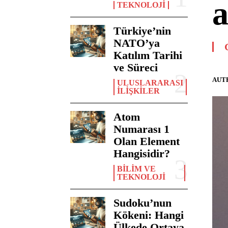
a
TEKNOLOJI
Türkiye’nin
NATO’ya
Katılım Tarihi
ve Süreci
AUT
ULUSLARARASI
İLIŞKILER
Atom
Numarası 1
Olan Element
Hangisidir?
BILIM VE
TEKNOLOJI
Sudoku’nun
Kökeni: Hangi
Ülkede Ortaya