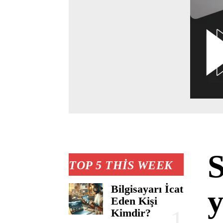
S
TOP 5 THIS WEEK
Bilgisayarı İcat
y
Eden Kişi
Kimdir?