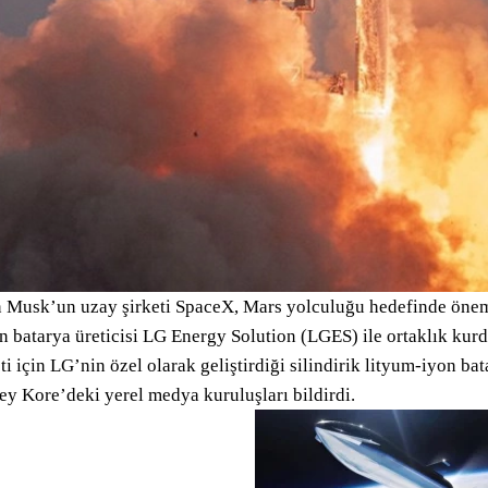
 Musk’un uzay şirketi SpaceX, Mars yolculuğu hedefinde önem
n batarya üreticisi LG Energy Solution (LGES) ile ortaklık kur
ti için LG’nin özel olarak geliştirdiği silindirik lityum-iyon bat
y Kore’deki yerel medya kuruluşları bildirdi.