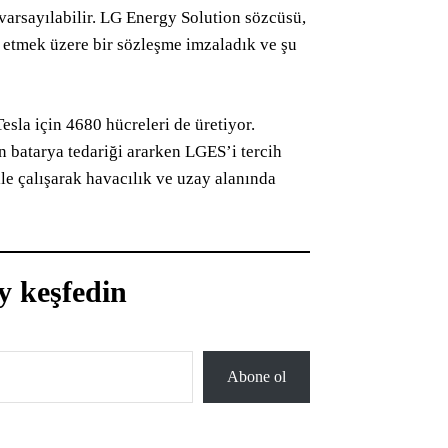
arsayılabilir. LG Energy Solution sözcüsü,
k etmek üzere bir sözleşme imzaladık ve şu
sla için 4680 hücreleri de üretiyor.
n batarya tedariği ararken LGES’i tercih
le çalışarak havacılık ve uzay alanında
y keşfedin
Abone ol