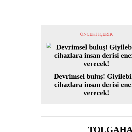
ÖNCEKI İÇERIK
Devrimsel buluş! Giyilebi
cihazlara insan derisi ene
verecek!
TOLGAHA