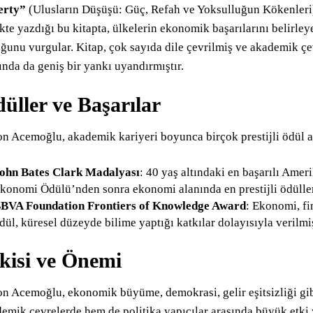
erty”
(Ulusların Düşüşü: Güç, Refah ve Yoksulluğun Kökenleri)
ikte yazdığı bu kitapta, ülkelerin ekonomik başarılarını belirle
ğunu vurgular. Kitap, çok sayıda dile çevrilmiş ve akademik ç
ında da geniş bir yankı uyandırmıştır.
üller ve Başarılar
n Acemoğlu, akademik kariyeri boyunca birçok prestijli ödül al
ohn Bates Clark Madalyası
: 40 yaş altındaki en başarılı Amer
konomi Ödülü’nden sonra ekonomi alanında en prestijli ödüller
BVA Foundation Frontiers of Knowledge Award
: Ekonomi, fi
dül, küresel düzeyde bilime yaptığı katkılar dolayısıyla verilmiş
kisi ve Önemi
n Acemoğlu, ekonomik büyüme, demokrasi, gelir eşitsizliği gib
emik çevrelerde hem de politika yapıcılar arasında büyük etki ya