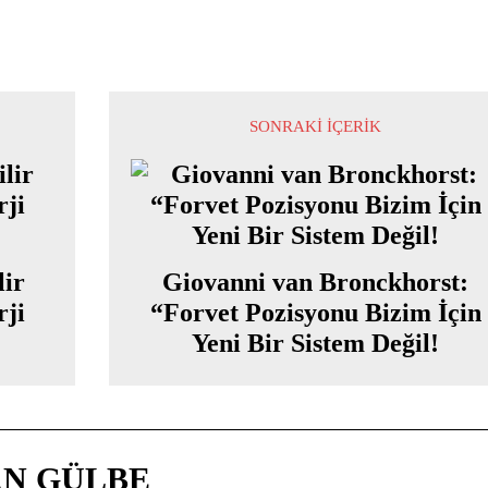
SONRAKI İÇERIK
lir
Giovanni van Bronckhorst:
rji
“Forvet Pozisyonu Bizim İçin
Yeni Bir Sistem Değil!
N GÜLBE