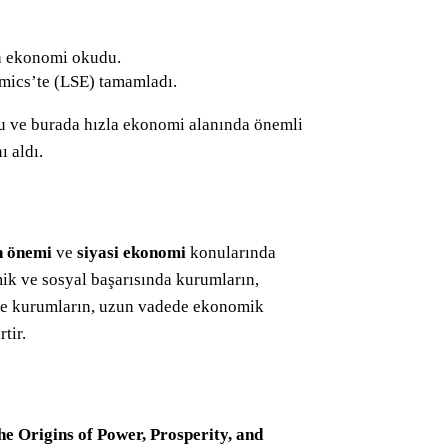
’ta ekonomi okudu.
mics’te (LSE) tamamladı.
u ve burada hızla ekonomi alanında önemli
ı aldı.
n önemi
ve
siyasi ekonomi
konularında
mik ve sosyal başarısında kurumların,
ikle kurumların, uzun vadede ekonomik
tir.
e Origins of Power, Prosperity, and