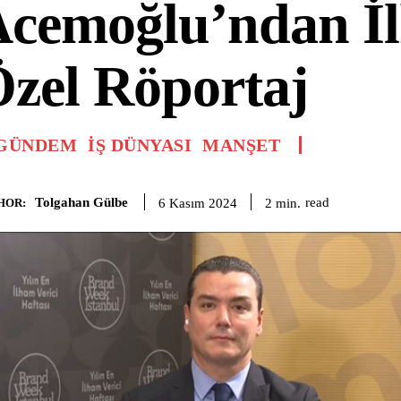
cemoğlu’ndan İ
zel Röportaj
GÜNDEM
IŞ DÜNYASI
MANŞET
Tolgahan Gülbe
read
2
min.
6 Kasım 2024
HOR: