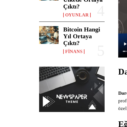
Çıktı?
OYUNLAR
Bitcoin Hangi
Yıl Ortaya
Çıktı?
FINANS
Da
Dar
prof
özel
Eğ