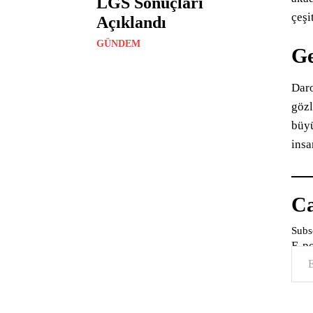
LGS Sonuçları
çeşi
Açıklandı
GÜNDEM
Ge
Daro
gözl
büyü
insa
Ca
Subsc
E-p