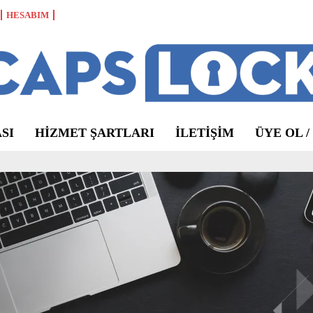
HESABIM
SI
HIZMET ŞARTLARI
ILETIŞIM
ÜYE OL /