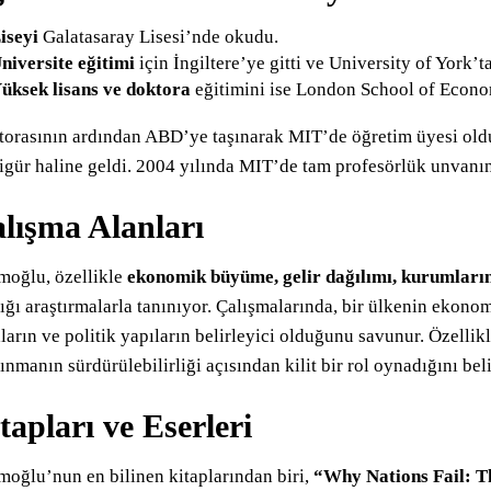
iseyi
Galatasaray Lisesi’nde okudu.
niversite eğitimi
için İngiltere’ye gitti ve University of York
üksek lisans ve doktora
eğitimini ise London School of Econo
orasının ardından ABD’ye taşınarak MIT’de öğretim üyesi old
figür haline geldi. 2004 yılında MIT’de tam profesörlük unvanın
lışma Alanları
oğlu, özellikle
ekonomik büyüme, gelir dağılımı, kurumları
ığı araştırmalarla tanınıyor. Çalışmalarında, bir ülkenin ekono
ların ve politik yapıların belirleyici olduğunu savunur. Özell
ınmanın sürdürülebilirliği açısından kilit bir rol oynadığını belir
tapları ve Eserleri
oğlu’nun en bilinen kitaplarından biri,
“Why Nations Fail: Th