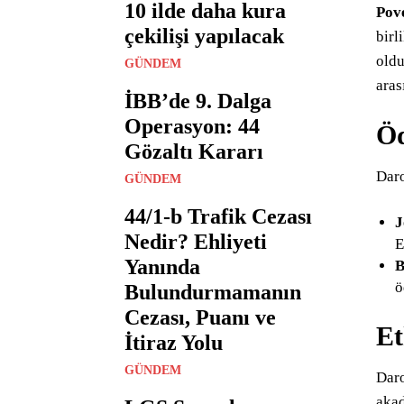
10 ilde daha kura
Pov
çekilişi yapılacak
birl
oldu
GÜNDEM
aras
İBB’de 9. Dalga
Operasyon: 44
Öd
Gözaltı Kararı
Daro
GÜNDEM
44/1-b Trafik Cezası
J
Nedir? Ehliyeti
E
Yanında
B
ö
Bulundurmamanın
Cezası, Puanı ve
Et
İtiraz Yolu
GÜNDEM
Daro
akad