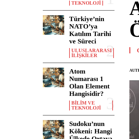
A
TEKNOLOJI
Türkiye’nin
Ö
NATO’ya
Katılım Tarihi
ve Süreci
ULUSLARARASI
İLIŞKILER
Atom
AUT
Numarası 1
Olan Element
Hangisidir?
BILIM VE
TEKNOLOJI
Sudoku’nun
Kökeni: Hangi
Ülkede Ortaya