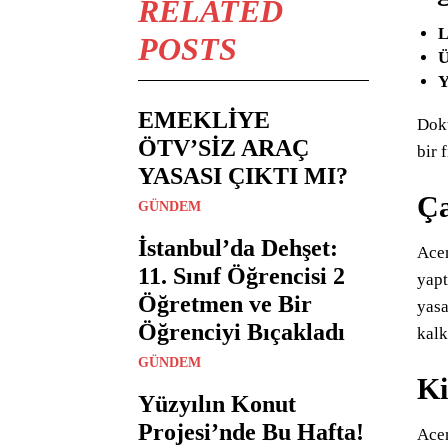
RELATED
L
POSTS
Ü
Y
EMEKLİYE
Dokt
ÖTV’SİZ ARAÇ
bir 
YASASI ÇIKTI MI?
Ça
GÜNDEM
İstanbul’da Dehşet:
Acem
11. Sınıf Öğrencisi 2
yapt
Öğretmen ve Bir
yasa
Öğrenciyi Bıçakladı
kalk
GÜNDEM
Ki
Yüzyılın Konut
Projesi’nde Bu Hafta!
Acem