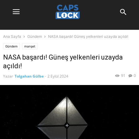
Ana Sayfa
Gündem
NASA başardı! Güneş yelkenleri uzayda açıldı!
Gündem
manşet
NASA başardı! Güneş yelkenleri uzayda
açıldı!
91
0
Yazar
Tolgahan Gülbe
-
2 Eylül 2024