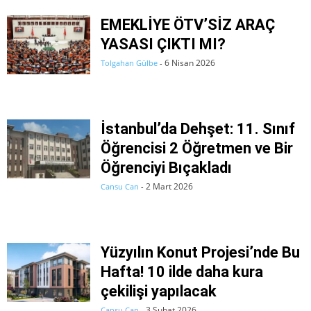
EMEKLİYE ÖTV’SİZ ARAÇ
YASASI ÇIKTI MI?
6 Nisan 2026
Tolgahan Gülbe
-
İstanbul’da Dehşet: 11. Sınıf
Öğrencisi 2 Öğretmen ve Bir
Öğrenciyi Bıçakladı
2 Mart 2026
Cansu Can
-
Yüzyılın Konut Projesi’nde Bu
Hafta! 10 ilde daha kura
çekilişi yapılacak
3 Şubat 2026
Cansu Can
-