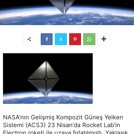
NASA’nın Gelişmiş Kompozit Güneş Yelken
Sistemi (ACS3) 23 Nisan’da Rocket Lab’in
Electron roketi ile uzaya fırlatılmıştı. Yaklaşık