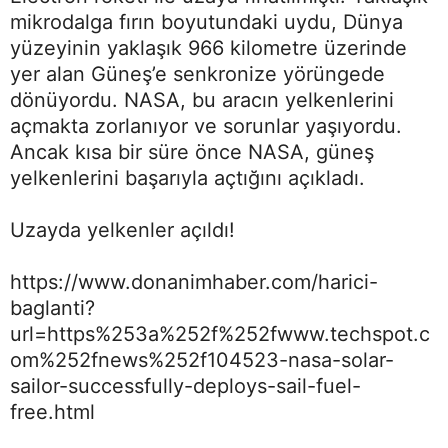
mikrodalga fırın boyutundaki uydu, Dünya
yüzeyinin yaklaşık 966 kilometre üzerinde
yer alan Güneş’e senkronize yörüngede
dönüyordu. NASA, bu aracın yelkenlerini
açmakta zorlanıyor ve sorunlar yaşıyordu.
Ancak kısa bir süre önce NASA, güneş
yelkenlerini başarıyla açtığını açıkladı.
Uzayda yelkenler açıldı!
https://www.donanimhaber.com/harici-
baglanti?
url=https%253a%252f%252fwww.techspot.c
om%252fnews%252f104523-nasa-solar-
sailor-successfully-deploys-sail-fuel-
free.html