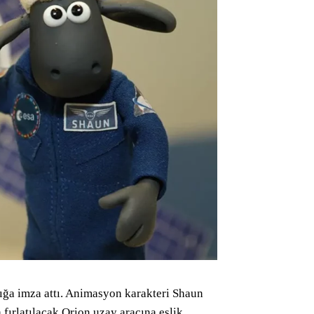
ığa imza attı. Animasyon karakteri Shaun
fırlatılacak Orion uzay aracına eşlik