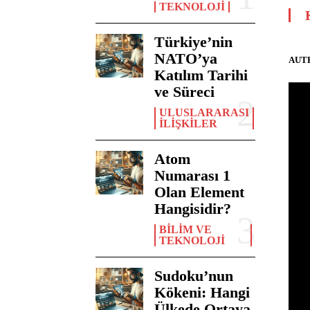
TEKNOLOJI
Türkiye’nin
NATO’ya
AUT
Katılım Tarihi
ve Süreci
ULUSLARARASI
İLIŞKILER
Atom
Numarası 1
Olan Element
Hangisidir?
BILIM VE
TEKNOLOJI
Sudoku’nun
Kökeni: Hangi
Ülkede Ortaya