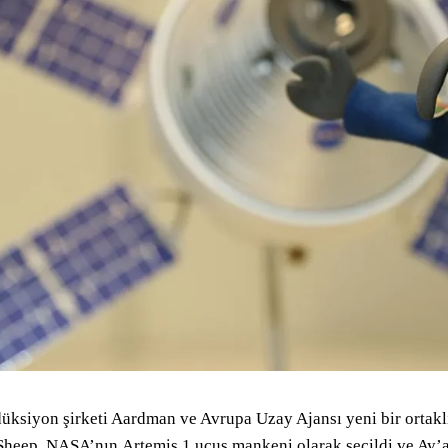
üksiyon şirketi Aardman ve Avrupa Uzay Ajansı yeni bir ortakl
Sheep, NASA’nın Artemis 1 uçuş mankeni olarak seçildi ve Ay’a 