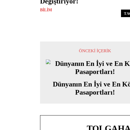
Değiştiriyor!
BILIM
TA
ÖNCEKI İÇERIK
Dünyanın En İyi ve En K
Pasaportları!
TOLGAHA