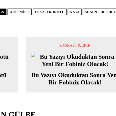
GS
ARTEMIS 1
ESA ASTRONOTU
NASA
SHAUN THE SHEE
SONRAKI İÇERIK
ötü
Bu Yazıyı Okuduktan Sonra Yen
Bir Fobiniz Olacak!
N GÜLBE