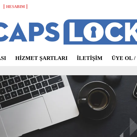
HESABIM
SI
HIZMET ŞARTLARI
ILETIŞIM
ÜYE OL /