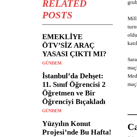
RELATED
grub
POSTS
Mill
turn
oldu
EMEKLİYE
katı
ÖTV’SİZ ARAÇ
YASASI ÇIKTI MI?
Sara
GÜNDEM
maçl
İstanbul’da Dehşet:
Medi
11. Sınıf Öğrencisi 2
maçl
Öğretmen ve Bir
Öğrenciyi Bıçakladı
GÜNDEM
Yüzyılın Konut
Ca
Projesi’nde Bu Hafta!