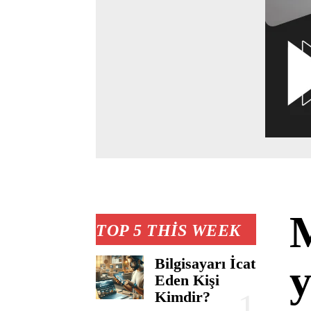
M
TOP 5 THIS WEEK
Bilgisayarı İcat
y
Eden Kişi
Kimdir?