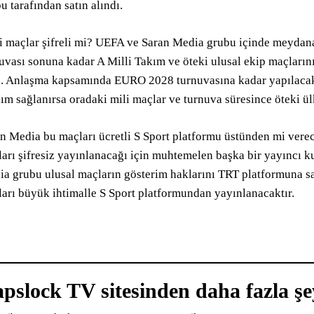
u tarafından satın alındı.
i maçlar şifreli mi? UEFA ve Saran Media grubu içinde meyda
uvası sonuna kadar A Milli Takım ve öteki ulusal ekip maçların
. Anlaşma kapsamında EURO 2028 turnuvasına kadar yapılaca
lım sağlanırsa oradaki mili maçlar ve turnuva süresince öteki ül
n Media bu maçları ücretli S Sport platformu üstünden mi vere
arı şifresiz yayınlanacağı için muhtemelen başka bir yayıncı kur
a grubu ulusal maçların gösterim haklarını TRT platformuna sa
arı büyük ihtimalle S Sport platformundan yayınlanacaktır.
pslock TV sitesinden daha fazla şe