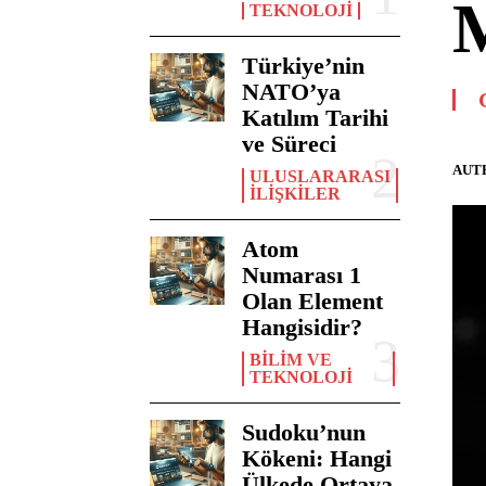
TEKNOLOJI
Türkiye’nin
NATO’ya
Katılım Tarihi
ve Süreci
AUT
ULUSLARARASI
İLIŞKILER
Atom
Numarası 1
Olan Element
Hangisidir?
BILIM VE
TEKNOLOJI
Sudoku’nun
Kökeni: Hangi
Ülkede Ortaya