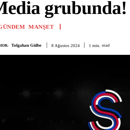
Media grubunda!
GÜNDEM
MANŞET
Tolgahan Gülbe
read
1
min.
8 Ağustos 2024
HOR: