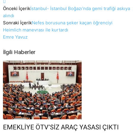
Önceki İçerik
İstanbul- İstanbul Boğazı’nda gemi trafiği askıya
alındı
Sonraki İçerik
Nefes borusuna şeker kaçan öğrenciyi
Heimlich manevrası ile kurtardı
Emre Yavuz
İlgili Haberler
EMEKLİYE ÖTV’SİZ ARAÇ YASASI ÇIKTI