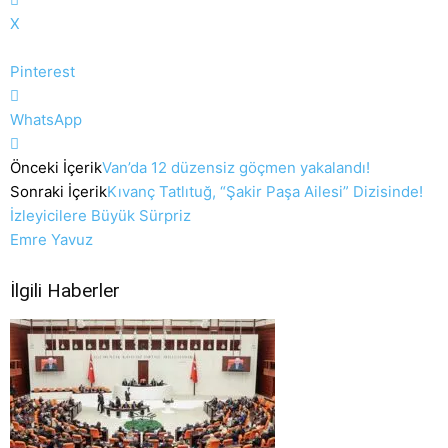
X
Pinterest
WhatsApp
Önceki İçerik
Van’da 12 düzensiz göçmen yakalandı!
Sonraki İçerik
Kıvanç Tatlıtuğ, “Şakir Paşa Ailesi” Dizisinde!
İzleyicilere Büyük Sürpriz
Emre Yavuz
İlgili Haberler