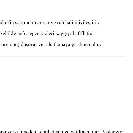
rfin salınımını artırır ve ruh halini iyileştirir.
ellikle nefes egzersizleri kaygıyı hafifletir.
s hormonu) düşürür ve rahatlamaya yardımcı olur.
nızı yargılamadan kabul etmenize yardımcı olur. Başlangıç