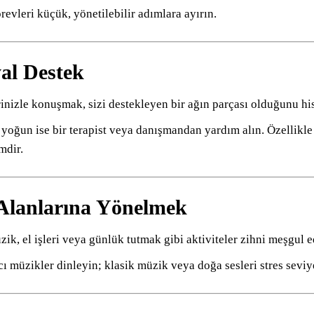
evleri küçük, yönetilebilir adımlara ayırın.
yal Destek
inizle konuşmak, sizi destekleyen bir ağın parçası olduğunu his
yoğun ise bir terapist veya danışmandan yardım alın. Özellikl
mdir.
i Alanlarına Yönelmek
zik, el işleri veya günlük tutmak gibi aktiviteler zihni meşgul e
cı müzikler dinleyin; klasik müzik veya doğa sesleri stres seviy