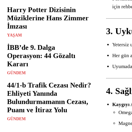
için rehb
Harry Potter Dizisinin
Müziklerine Hans Zimmer
İmzası
3. Uyk
YAŞAM
Yetersiz 
İBB’de 9. Dalga
Operasyon: 44 Gözaltı
Her gün a
Kararı
Uyumadan 
GÜNDEM
44/1-b Trafik Cezası Nedir?
4. Sağ
Ehliyeti Yanında
Bulundurmamanın Cezası,
Kaygıyı 
Puanı ve İtiraz Yolu
Omega-
GÜNDEM
Magne