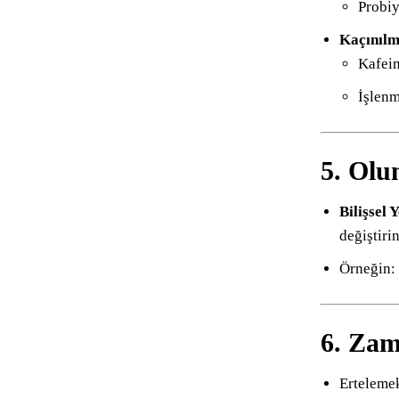
Probiy
Kaçınılm
Kafein
İşlenm
5. Olu
Bilişsel
değiştirin
Örneğin:
6. Zam
Ertelemek