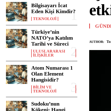
etk
Bilgisayarı İcat
Eden Kişi Kimdir?
TEKNOLOJI
GÜND
Türkiye’nin
NATO’ya Katılım
To
AUTHOR:
Tarihi ve Süreci
ULUSLARARASI
İLIŞKILER
Atom Numarası 1
Olan Element
Hangisidir?
BILIM VE
TEKNOLOJI
Sudoku’nun
Kökeni: Hangi