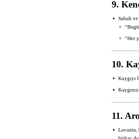
9. Ken
Sabah ve 
“Bugü
“Her ş
10. Ka
Kaygıyı b
Kaygınızı
11. Ar
Lavanta, 
birkaç da