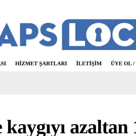
SI
HIZMET ŞARTLARI
ILETIŞIM
ÜYE OL /
e kaygıyı azaltan 