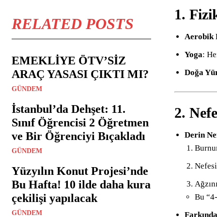
1. Fizi
RELATED POSTS
Aerobik 
Yoga
: He
EMEKLİYE ÖTV’SİZ
Doğa Yür
ARAÇ YASASI ÇIKTI MI?
GÜNDEM
İstanbul’da Dehşet: 11.
2. Nef
Sınıf Öğrencisi 2 Öğretmen
ve Bir Öğrenciyi Bıçakladı
Derin Ne
Burnun
GÜNDEM
Nefesi
Yüzyılın Konut Projesi’nde
Bu Hafta! 10 ilde daha kura
Ağzını
çekilişi yapılacak
Bu “4-
GÜNDEM
Farkında