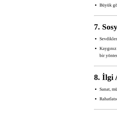
Büyük gör
7. Sos
Sevdikler
Kaygınız 
bir yönte
8. İlg
Sanat, mü
Rahatlatı