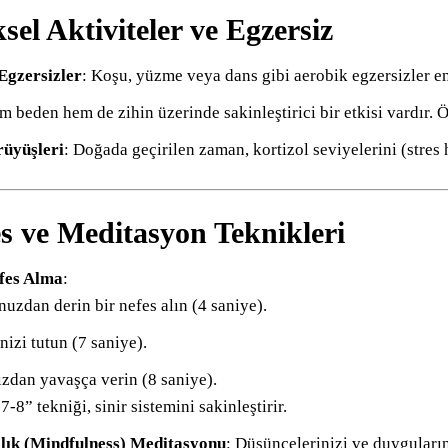
ksel Aktiviteler ve Egzersiz
Egzersizler
: Koşu, yüzme veya dans gibi aerobik egzersizler endo
m beden hem de zihin üzerinde sakinleştirici bir etkisi vardır. Öz
üyüşleri
: Doğada geçirilen zaman, kortizol seviyelerini (stre
es ve Meditasyon Teknikleri
fes Alma
:
uzdan derin bir nefes alın (4 saniye).
nizi tutun (7 saniye).
zdan yavaşça verin (8 saniye).
7-8” tekniği, sinir sistemini sakinleştirir.
lık (Mindfulness) Meditasyonu
: Düşüncelerinizi ve duyguları