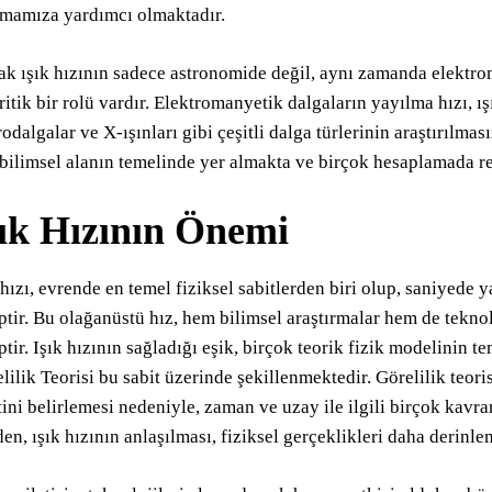
mamıza yardımcı olmaktadır.
k ışık hızının sadece astronomide değil, aynı zamanda elektro
ritik bir rolü vardır. Elektromanyetik dalgaların yayılma hızı, ış
odalgalar ve X-ışınları gibi çeşitli dalga türlerinin araştırılması
bilimsel alanın temelinde yer almakta ve birçok hesaplamada re
şık Hızının Önemi
 hızı, evrende en temel fiziksel sabitlerden biri olup, saniyede
ptir. Bu olağanüstü hız, hem bilimsel araştırmalar hem de tekno
ptir. Işık hızının sağladığı eşik, birçok teorik fizik modelinin t
lilik Teorisi bu sabit üzerinde şekillenmektedir. Görelilik teori
tini belirlemesi nedeniyle, zaman ve uzay ile ilgili birçok kav
en, ışık hızının anlaşılması, fiziksel gerçeklikleri daha derinl