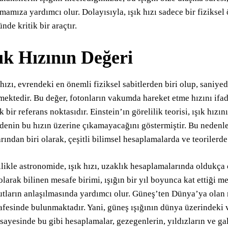
mamıza yardımcı olur. Dolayısıyla, ışık hızı sadece bir fizikse
nde kritik bir araçtır.
ık Hızının Değeri
 hızı, evrendeki en önemli fiziksel sabitlerden biri olup, saniy
mektedir. Bu değer, fotonların vakumda hareket etme hızını ifad
ik bir referans noktasıdır. Einstein’ın görelilik teorisi, ışık hız
enin bu hızın üzerine çıkamayacağını göstermiştir. Bu nedenle,
arından biri olarak, çeşitli bilimsel hesaplamalarda ve teorilerd
likle astronomide, ışık hızı, uzaklık hesaplamalarında oldukça 
 olarak bilinen mesafe birimi, ışığın bir yıl boyunca kat ettiği 
tların anlaşılmasında yardımcı olur. Güneş’ten Dünya’ya olan me
fesinde bulunmaktadır. Yani, güneş ışığının dünya üzerindeki va
 sayesinde bu gibi hesaplamalar, gezegenlerin, yıldızların ve ga