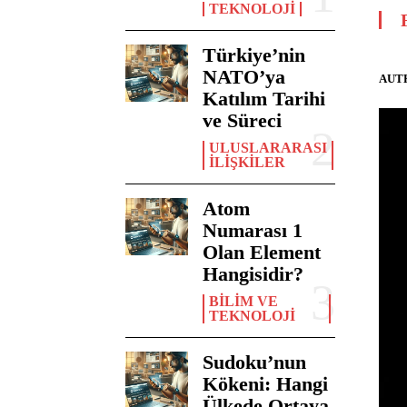
TEKNOLOJI
Türkiye’nin
NATO’ya
AUT
Katılım Tarihi
ve Süreci
ULUSLARARASI
İLIŞKILER
Atom
Numarası 1
Olan Element
Hangisidir?
BILIM VE
TEKNOLOJI
Sudoku’nun
Kökeni: Hangi
Ülkede Ortaya