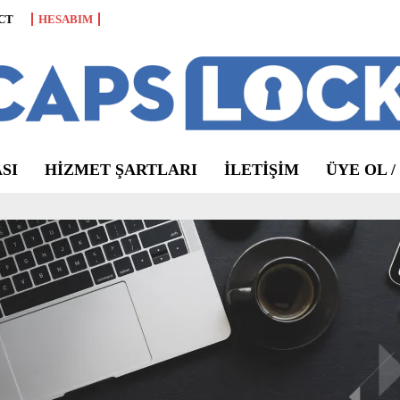
CT
HESABIM
SI
HIZMET ŞARTLARI
ILETIŞIM
ÜYE OL /