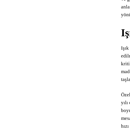
anla
yönü
Iş
Işık
edil
krit
madd
taşl
Özel
yılı
boyu
mesa
hızı