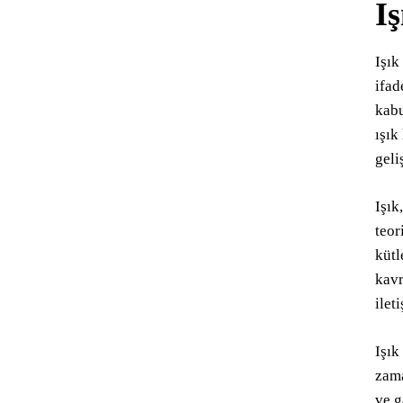
Iş
Işık
ifad
kabu
ışık
geli
Işık
teor
kütl
kavr
ilet
Işık
zama
ve g