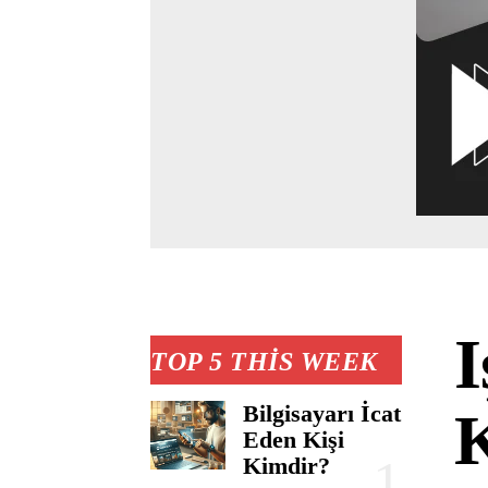
I
TOP 5 THIS WEEK
Bilgisayarı İcat
K
Eden Kişi
Kimdir?