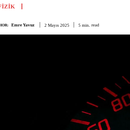
FIZIK
Emre Yavuz
read
5
min.
2 Mayıs 2025
HOR: