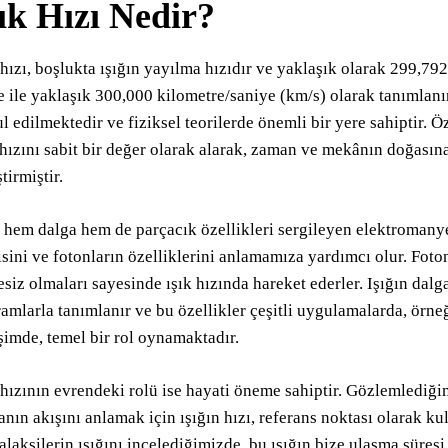
ık Hızı Nedir?
 hızı, boşlukta ışığın yayılma hızıdır ve yaklaşık olarak 299,7
e ile yaklaşık 300,000 kilometre/saniye (km/s) olarak tanımlanı
l edilmektedir ve fiziksel teorilerde önemli bir yere sahiptir. Öze
 hızını sabit bir değer olarak alarak, zaman ve mekânın doğasına
ştirmiştir.
, hem dalga hem de parçacık özellikleri sergileyen elektromanye
isini ve fotonların özelliklerini anlamamıza yardımcı olur. Fotonl
esiz olmaları sayesinde ışık hızında hareket ederler. Işığın dal
amlarla tanımlanır ve bu özellikler çeşitli uygulamalarda, örneğ
işimde, temel bir rol oynamaktadır.
 hızının evrendeki rolü ise hayati öneme sahiptir. Gözlemlediğim
nın akışını anlamak için ışığın hızı, referans noktası olarak ku
alaksilerin ışığını incelediğimizde, bu ışığın bize ulaşma süresi,