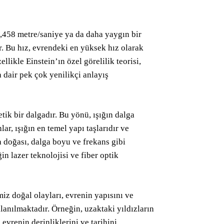
92,458 metre/saniye ya da daha yaygın bir
r. Bu hız, evrendeki en yüksek hız olarak
llikle Einstein’ın özel görelilik teorisi,
 dair pek çok yenilikçi anlayış
tik bir dalgadır. Bu yönü, ışığın dalga
ar, ışığın en temel yapı taşlarıdır ve
ga doğası, dalga boyu ve frekans gibi
in lazer teknolojisi ve fiber optik
iz doğal olayları, evrenin yapısını ve
llanılmaktadır. Örneğin, uzaktaki yıldızların
 evrenin derinliklerini ve tarihini