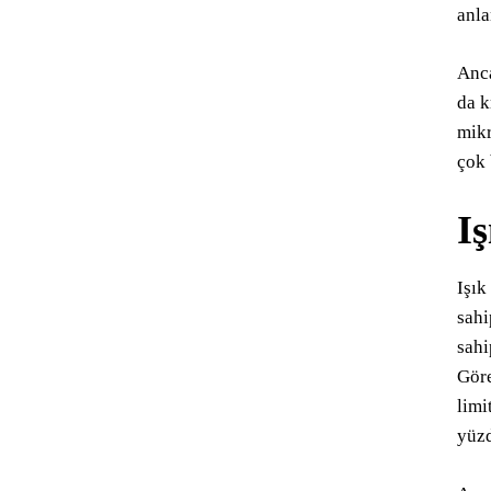
anla
Anca
da k
mikr
çok 
I
Işık
sahi
sahi
Göre
limi
yüzd