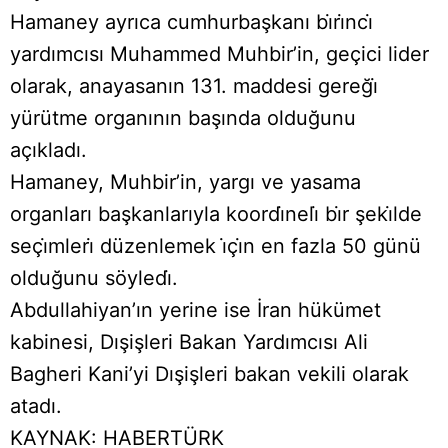
Hamaney ayrıca cumhurbaşkanı bı̇rı̇ncı̇
yardımcısı Muhammed Muhbir’in, geçici lider
olarak, anayasanın 131. maddesi gereğı̇
yürütme organının başında olduğunu
açıkladı.
Hamaney, Muhbir’in, yargı ve yasama
organları başkanlarıyla koordı̇nelı̇ bı̇r şekı̇lde
seçı̇mlerı̇ düzenlemek ı̇çı̇n en fazla 50 günü
olduğunu söyledı̇.
Abdullahiyan’ın yerine ise İran hükümet
kabinesi, Dışişleri Bakan Yardımcısı Ali
Bagheri Kani’yi Dışişleri bakan vekili olarak
atadı.
KAYNAK: HABERTÜRK