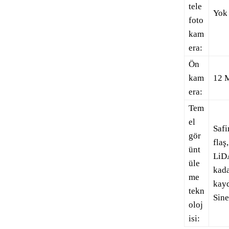
tele
Yok
foto
kam
era:
Ön
kam
12 M
era:
Tem
el
Safi
gör
flaş
ünt
LiDA
üle
kad
me
kay
tekn
Sine
oloj
isi: