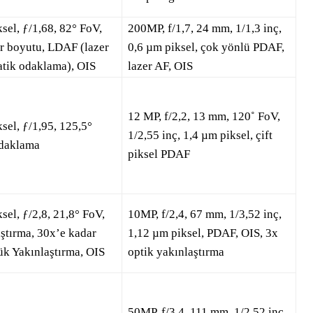
sel, ƒ/1,68, 82° FoV,
200MP, f/1,7, 24 mm, 1/1,3 inç,
ör boyutu, LDAF (lazer
0,6 µm piksel, çok yönlü PDAF,
atik odaklama), OIS
lazer AF, OIS
12 MP, f/2,2, 13 mm, 120˚ FoV,
sel, ƒ/1,95, 125,5°
1/2,55 inç, 1,4 µm piksel, çift
odaklama
piksel PDAF
el, ƒ/2,8, 21,8° FoV,
10MP, f/2,4, 67 mm, 1/3,52 inç,
aştırma, 30x’e kadar
1,12 µm piksel, PDAF, OIS, 3x
k Yakınlaştırma, OIS
optik yakınlaştırma
50MP, f/3,4, 111 mm, 1/2,52 inç,