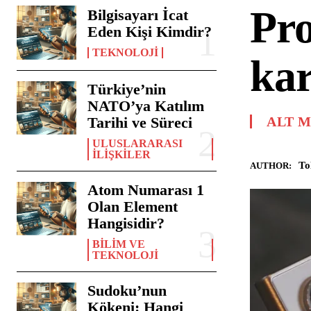
Pro
Bilgisayarı İcat
Eden Kişi Kimdir?
TEKNOLOJI
kar
Türkiye’nin
NATO’ya Katılım
Tarihi ve Süreci
ALT 
ULUSLARARASI
İLIŞKILER
To
AUTHOR:
Atom Numarası 1
Olan Element
Hangisidir?
BILIM VE
TEKNOLOJI
Sudoku’nun
Kökeni: Hangi