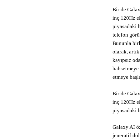
Bir de Galax
inç 120Hz e
piyasadaki h
telefon görü
Bununla birl
olarak, artı
kayıpsız od
bahsetmeye g
etmeye başla
Bir de Galax
inç 120Hz e
piyasadaki h
Galaxy AI öz
jeneratif do