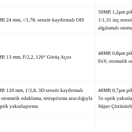
50MP, 1,2μm pik
P, 24 mm, ‑/1,78, sensör kaydırmalı OIS
1/1,31 inç sens
algılamalı otom
48MP, 0,8μm pik
P, 13 mm, F/2,2, 120° Görüş Açısı
FoV, otomatik 
P, 120 mm, ƒ/2,8, 3D sensör kaydırmalı
48MP, 0,7μm piks
 otomatik odaklama, tetraprizma aracılığıyla
5x optik yakınl
ptik yakınlaştırma
Süper Çözünürlü