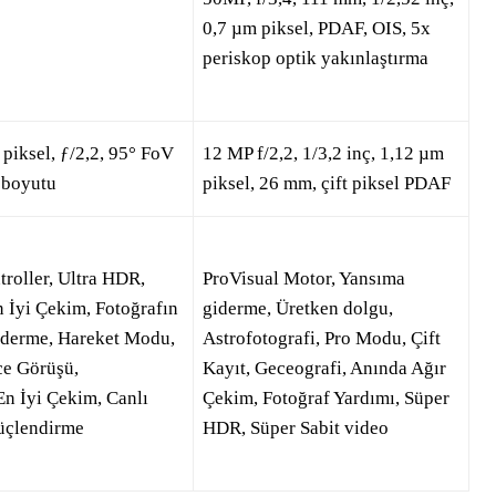
0,7 µm piksel, PDAF, OIS, 5x
periskop optik yakınlaştırma
piksel, ƒ/2,2, 95° FoV
12 MP f/2,2, 1/3,2 inç, 1,12 µm
r boyutu
piksel, 26 mm, çift piksel PDAF
troller, Ultra HDR,
ProVisual Motor, Yansıma
n İyi Çekim, Fotoğrafın
giderme, Üretken dolgu,
iderme, Hareket Modu,
Astrofotografi, Pro Modu, Çift
ce Görüşü,
Kayıt, Geceografi, Anında Ağır
En İyi Çekim, Canlı
Çekim, Fotoğraf Yardımı, Süper
üçlendirme
HDR, Süper Sabit video