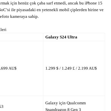
tırmak için henüz çok çaba sarf etmedi, ancak bu iPhone 15
oC’si ile piyasadaki en yetenekli mobil çiplerden birine ve
elefoto kameraya sahip.
leri
Galaxy S24 Ultra
 1.699 AU$
1.299 $ / 1.249 £ / 2.199 AU$
Galaxy için Qualcomm
G3
Snapdragon 8 Gen 3