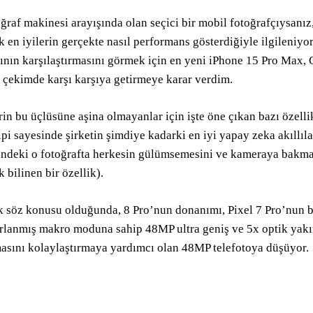
oğraf makinesi arayışında olan seçici bir mobil fotoğrafçıysanız
k en iyilerin gerçekte nasıl performans gösterdiğiyle ilgileni
ının karşılaştırmasını görmek için en yeni iPhone 15 Pro Max,
 çekimde karşı karşıya getirmeye karar verdim.
in bu üçlüsüne aşina olmayanlar için işte öne çıkan bazı özellikl
pi sayesinde şirketin şimdiye kadarki en iyi yapay zeka akıllıla
deki o fotoğrafta herkesin gülümsemesini ve kameraya bakmas
 bilinen bir özellik).
k söz konusu olduğunda, 8 Pro’nun donanımı, Pixel 7 Pro’nun b
arlanmış makro moduna sahip 48MP ultra geniş ve 5x optik yak
masını kolaylaştırmaya yardımcı olan 48MP telefotoya düşüyor.