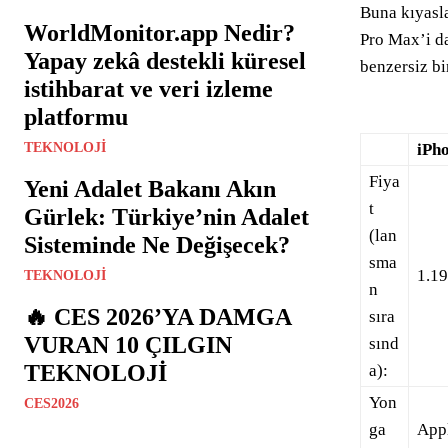
Buna kıyasla
WorldMonitor.app Nedir?
Pro Max’i da
Yapay zekâ destekli küresel
benzersiz bi
istihbarat ve veri izleme
platformu
TEKNOLOJI
iPh
Fiya
Yeni Adalet Bakanı Akın
t
Gürlek: Türkiye’nin Adalet
(lan
Sisteminde Ne Değişecek?
sma
1.19
TEKNOLOJI
n
🔥 CES 2026’YA DAMGA
sıra
VURAN 10 ÇILGIN
sınd
TEKNOLOJİ
a):
Yon
CES2026
ga
App