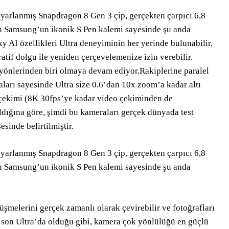
ayarlanmış Snapdragon 8 Gen 3 çip, gerçekten çarpıcı 6,8
in Samsung’un ikonik S Pen kalemi sayesinde şu anda
y AI özellikleri Ultra deneyiminin her yerinde bulunabilir,
ratif dolgu ile yeniden çerçevelemenize izin verebilir.
 yönlerinden biri olmaya devam ediyor.Rakiplerine paralel
maları sayesinde Ultra size 0.6’dan 10x zoom’a kadar altı
 çekimi (8K 30fps’ye kadar video çekiminden de
ldığına göre, şimdi bu kameraları gerçek dünyada test
sinde belirtilmiştir.
ayarlanmış Snapdragon 8 Gen 3 çip, gerçekten çarpıcı 6,8
in Samsung’un ikonik S Pen kalemi sayesinde şu anda
üşmelerini gerçek zamanlı olarak çevirebilir ve fotoğrafları
e, son Ultra’da olduğu gibi, kamera çok yönlülüğü en güçlü