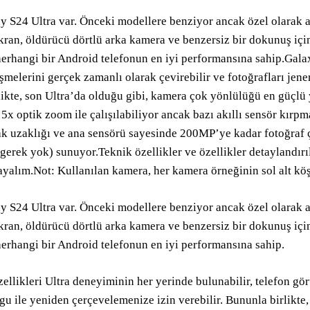
y S24 Ultra var. Önceki modellere benziyor ancak özel olarak 
kran, öldürücü dörtlü arka kamera ve benzersiz bir dokunuş iç
erhangi bir Android telefonun en iyi performansına sahip.Galax
şmelerini gerçek zamanlı olarak çevirebilir ve fotoğrafları jene
ikte, son Ultra’da olduğu gibi, kamera çok yönlülüğü en güçlü
k 5x optik zoom ile çalışılabiliyor ancak bazı akıllı sensör kırp
ak uzaklığı ve ana sensörü sayesinde 200MP’ye kadar fotoğraf
erek yok) sunuyor.Teknik özellikler ve özellikler detaylandırı
yalım.Not: Kullanılan kamera, her kamera örneğinin sol alt köşe
y S24 Ultra var. Önceki modellere benziyor ancak özel olarak 
kran, öldürücü dörtlü arka kamera ve benzersiz bir dokunuş iç
erhangi bir Android telefonun en iyi performansına sahip.
ellikleri Ultra deneyiminin her yerinde bulunabilir, telefon gör
lgu ile yeniden çerçevelemenize izin verebilir. Bununla birlikt