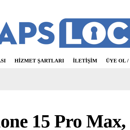
SI
HIZMET ŞARTLARI
ILETIŞIM
ÜYE OL /
one 15 Pro Max, 