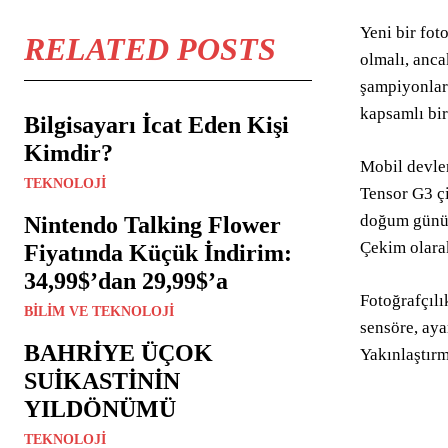
Yeni bir fot
RELATED POSTS
olmalı, anca
şampiyonlar
kapsamlı bir
Bilgisayarı İcat Eden Kişi
Kimdir?
Mobil devler
TEKNOLOJI
Tensor G3 çi
doğum günün
Nintendo Talking Flower
Çekim olarak
Fiyatında Küçük İndirim:
34,99$’dan 29,99$’a
Fotoğrafçılı
BILIM VE TEKNOLOJI
sensöre, ay
BAHRİYE ÜÇOK
Yakınlaştır
SUİKASTİNİN
YILDÖNÜMÜ
TEKNOLOJI