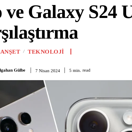
 ve Galaxy S24 U
şılaştırma
MANŞET
TEKNOLOJI
lgahan Gülbe
read
5
min.
7 Nisan 2024