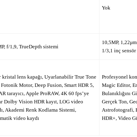
Yok
10,5MP, 1,22μm 
P, f/1,9, TrueDepth sistemi
1/3,1 inç sensö
r kristal lens kapağı, Uyarlanabilir True Tone
Profesyonel kon
, Fotonik Motor, Deep Fusion, Smart HDR 5,
Magic Editor, E
R tarayıcı, Apple ProRAW, 4K 60 fps’ye
Bulanıklığını G
ar Dolby Vision HDR kayıt, LOG video
Gerçek Ton, Ge
dı, Akademi Renk Kodlama Sistemi,
Astrofotografi, 
matik video kaydı
HDR+, Video G