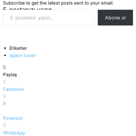
Subscribe to get the latest posts sent to your email.
E-postanızı yazın…
Abone ol
Etiketler
space travel
Paylaş
Facebook
X
Pinterest
WhatsApp