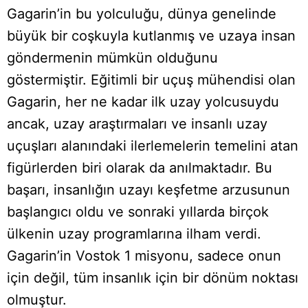
Gagarin’in bu yolculuğu, dünya genelinde
büyük bir coşkuyla kutlanmış ve uzaya insan
göndermenin mümkün olduğunu
göstermiştir. Eğitimli bir uçuş mühendisi olan
Gagarin, her ne kadar ilk uzay yolcusuydu
ancak, uzay araştırmaları ve insanlı uzay
uçuşları alanındaki ilerlemelerin temelini atan
figürlerden biri olarak da anılmaktadır. Bu
başarı, insanlığın uzayı keşfetme arzusunun
başlangıcı oldu ve sonraki yıllarda birçok
ülkenin uzay programlarına ilham verdi.
Gagarin’in Vostok 1 misyonu, sadece onun
için değil, tüm insanlık için bir dönüm noktası
olmuştur.