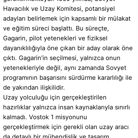
Havacılık ve Uzay Komitesi, potansiyel
adayları belirlemek için kapsamlı bir mülakat
ve eğitim süreci başlattı. Bu süreçte,
Gagarin, pilot yetenekleri ve fiziksel
dayanıklılığıyla öne çıkan bir aday olarak öne
çıktı. Gagarin’in seçilmesi, yalnızca onun
yetenekleriyle değil, aynı zamanda Sovyet
programının başarısını sürdürme kararlılığı ile
de yakından ilişkilidir.
Uzay yolculuğu için gerçekleştirilen
hazırlıklar yalnızca insan kaynaklarıyla sınırlı
kalmadı. Vostok 1 misyonunu
gerçekleştirmek için gerekli olan uzay aracı
da detaylı bir mühendislik ve tasarım