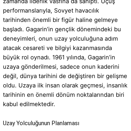
zamanda liderlik vasfına da sahipti. Uçuş
performanslarıyla, Sovyet havacılık
tarihinden önemli bir figür haline gelmeye
başladı. Gagarin’in gençlik dönemindeki bu
deneyimleri, onun uzay yolculuğuna adım
atacak cesareti ve bilgiyi kazanmasında
büyük rol oynadı. 1961 yılında, Gagarin’in
uzaya gönderilmesi, sadece onun kaderini
değil, dünya tarihini de değiştiren bir gelişme
oldu. Uzaya ilk insan olarak geçmesi, insanlık
tarihinin en önemli dönüm noktalarından biri
kabul edilmektedir.
Uzay Yolculuğunun Planlaması