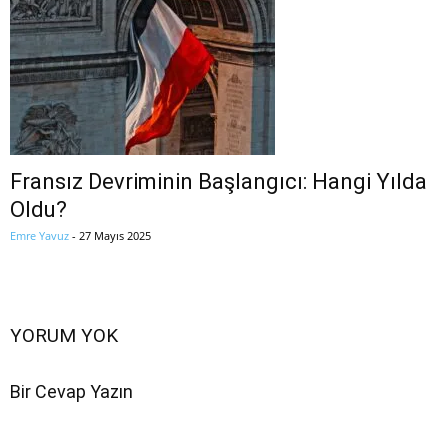
Fransız Devriminin Başlangıcı: Hangi Yılda
Oldu?
Emre Yavuz
-
27 Mayıs 2025
YORUM YOK
Bir Cevap Yazın