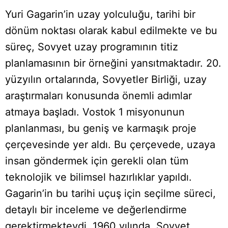
Yuri Gagarin’in uzay yolculuğu, tarihi bir
dönüm noktası olarak kabul edilmekte ve bu
süreç, Sovyet uzay programının titiz
planlamasının bir örneğini yansıtmaktadır. 20.
yüzyılın ortalarında, Sovyetler Birliği, uzay
araştırmaları konusunda önemli adımlar
atmaya başladı. Vostok 1 misyonunun
planlanması, bu geniş ve karmaşık proje
çerçevesinde yer aldı. Bu çerçevede, uzaya
insan göndermek için gerekli olan tüm
teknolojik ve bilimsel hazırlıklar yapıldı.
Gagarin’in bu tarihi uçuş için seçilme süreci,
detaylı bir inceleme ve değerlendirme
gerektirmekteydi. 1960 yılında, Sovyet