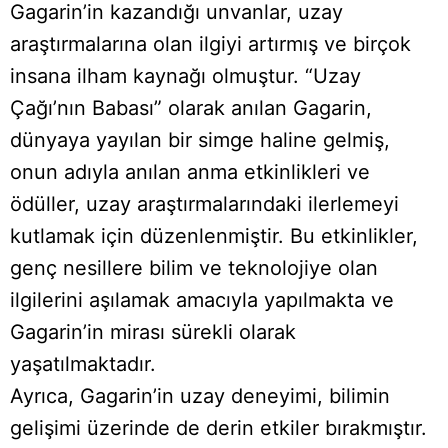
Gagarin’in kazandığı unvanlar, uzay
araştırmalarına olan ilgiyi artırmış ve birçok
insana ilham kaynağı olmuştur. “Uzay
Çağı’nın Babası” olarak anılan Gagarin,
dünyaya yayılan bir simge haline gelmiş,
onun adıyla anılan anma etkinlikleri ve
ödüller, uzay araştırmalarındaki ilerlemeyi
kutlamak için düzenlenmiştir. Bu etkinlikler,
genç nesillere bilim ve teknolojiye olan
ilgilerini aşılamak amacıyla yapılmakta ve
Gagarin’in mirası sürekli olarak
yaşatılmaktadır.
Ayrıca, Gagarin’in uzay deneyimi, bilimin
gelişimi üzerinde de derin etkiler bırakmıştır.