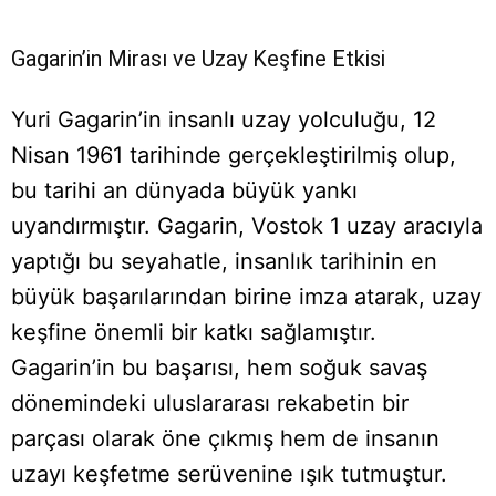
Gagarin’in Mirası ve Uzay Keşfine Etkisi
Yuri Gagarin’in insanlı uzay yolculuğu, 12
Nisan 1961 tarihinde gerçekleştirilmiş olup,
bu tarihi an dünyada büyük yankı
uyandırmıştır. Gagarin, Vostok 1 uzay aracıyla
yaptığı bu seyahatle, insanlık tarihinin en
büyük başarılarından birine imza atarak, uzay
keşfine önemli bir katkı sağlamıştır.
Gagarin’in bu başarısı, hem soğuk savaş
dönemindeki uluslararası rekabetin bir
parçası olarak öne çıkmış hem de insanın
uzayı keşfetme serüvenine ışık tutmuştur.