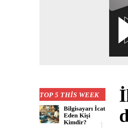
İ
TOP 5 THIS WEEK
Bilgisayarı İcat
d
Eden Kişi
Kimdir?