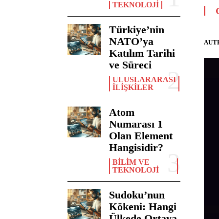
TEKNOLOJI
Türkiye’nin
NATO’ya
AUT
Katılım Tarihi
ve Süreci
ULUSLARARASI
İLIŞKILER
Atom
Numarası 1
Olan Element
Hangisidir?
BILIM VE
TEKNOLOJI
Sudoku’nun
Kökeni: Hangi
Ülkede Ortaya