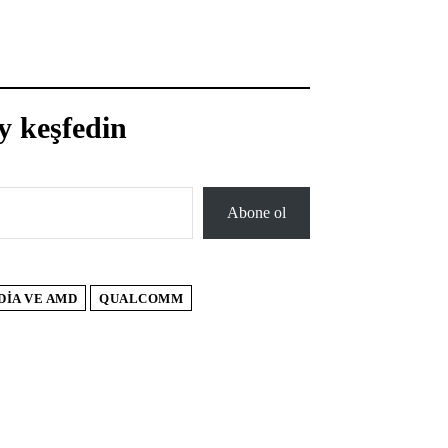
y keşfedin
Abone ol
DIA VE AMD
QUALCOMM