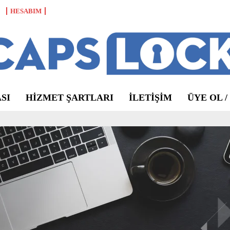
HESABIM
SI
HIZMET ŞARTLARI
ILETIŞIM
ÜYE OL /