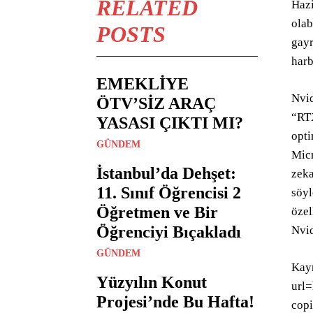
RELATED
Hazi
olab
POSTS
gayr
harb
EMEKLİYE
Nvid
ÖTV’SİZ ARAÇ
“RTX
YASASI ÇIKTI MI?
opti
GÜNDEM
Micr
İstanbul’da Dehşet:
zeka
11. Sınıf Öğrencisi 2
söyl
Öğretmen ve Bir
özel
Öğrenciyi Bıçakladı
Nvid
GÜNDEM
Kayn
Yüzyılın Konut
url
Projesi’nde Bu Hafta!
copi