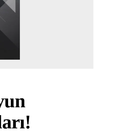
oyun
ları!