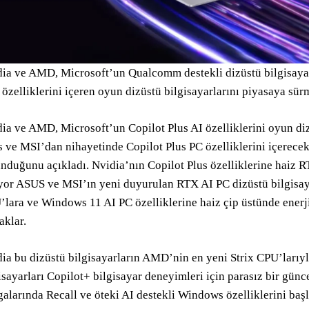
ia ve AMD, Microsoft’un Qualcomm destekli dizüstü bilgisayar
 özelliklerini içeren oyun dizüstü bilgisayarlarını piyasaya sür
ia ve AMD, Microsoft’un Copilot Plus AI özelliklerini oyun dizü
 ve MSI’dan nihayetinde Copilot Plus PC özelliklerini içerece
nduğunu açıkladı. Nvidia’nın Copilot Plus özelliklerine haiz R
yor ASUS ve MSI’ın yeni duyurulan RTX AI PC dizüstü bilgisa
lara ve Windows 11 AI PC özelliklerine haiz çip üstünde enerji
aklar.
ia bu dizüstü bilgisayarların AMD’nin en yeni Strix CPU’larıy
isayarları Copilot+ bilgisayar deneyimleri için parasız bir gü
alarında Recall ve öteki AI destekli Windows özelliklerini ba