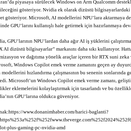
ran’da piyasaya sürülecek Windows on Arm Qualcomm destekli 
ileceğini gösteriyor. Nvidia ek olarak dizüstü bilgisayarlardaki
et gösteriyor. Microsoft, AI modellerini NPU’lara aktarmaya d
inde GPU’larını kullanışlı hale getirmek için hazırlanmaya dev
ia, GPU’larının NPU’lardan daha ağır AI iş yüklerini çalıştırm
 AI dizüstü bilgisayarlar” markasını daha sıkı kullanıyor. Hat
mizasyon ve dağıtıma yönelik araçlar içeren bir RTX suni zeka v
osoft, Windows Copilot emek verme zamanını geçen ay duyurd
 modellerini hızlandırma çalışmasının bu senenin sonlarında ge
edi. Microsoft’un Windows Copilot emek verme zamanı, geliştir
likler eklemelerini kolaylaştırmak için tasarlandı ve bu özelli
ia’nın GPU’larına oldukca güveniyor.
ak:https://www.donanimhaber.com/harici-baglanti?
=https%253a%252f%252fwww.theverge.com%252f2024%252f
lot-plus-gaming-pc-nvidia-amd