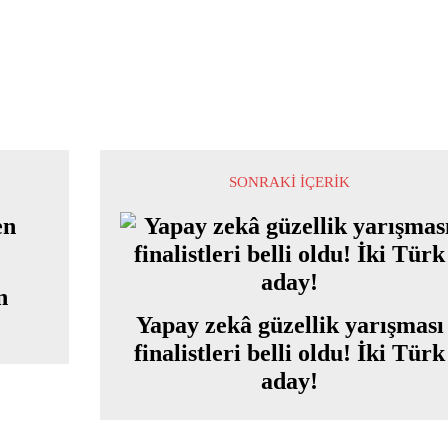
SONRAKI İÇERIK
n
Yapay zekâ güzellik yarışması
finalistleri belli oldu! İki Türk
aday!