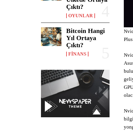
Çıktı?
OYUNLAR
Bitcoin Hangi
Nvid
Yıl Ortaya
Plus
Çıktı?
FINANS
Nvid
Asus
bulu
geli
GPU’
olac
Nvid
bilg
yong