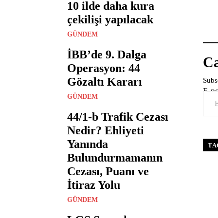
10 ilde daha kura
çekilişi yapılacak
GÜNDEM
İBB’de 9. Dalga
Ca
Operasyon: 44
Gözaltı Kararı
Subsc
E-p
GÜNDEM
44/1-b Trafik Cezası
Nedir? Ehliyeti
Yanında
TA
Bulundurmamanın
Cezası, Puanı ve
İtiraz Yolu
GÜNDEM