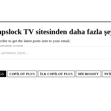
pslock TV sitesinden daha fazla şe
ribe to get the latest posts sent to your email.
ostanızı yazın…
GS
COPILOT PLUS
İLK COPILOT PLUS
MICROSOFT
NVI