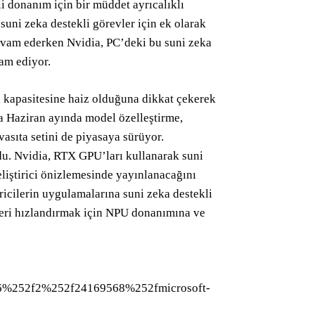
donanım için bir müddet ayrıcalıklı
 suni zeka destekli görevler için ek olarak
evam ederken Nvidia, PC’deki bu suni zeka
am ediyor.
a kapasitesine haiz olduğuna dikkat çekerek
ta Haziran ayında model özelleştirme,
asıta setini de piyasaya sürüyor.
u. Nvidia, RTX GPU’ları kullanarak suni
liştirici önizlemesinde yayınlanacağını
icilerin uygulamalarına suni zeka destekli
kleri hızlandırmak için NPU donanımına ve
6%252f2%252f24169568%252fmicrosoft-