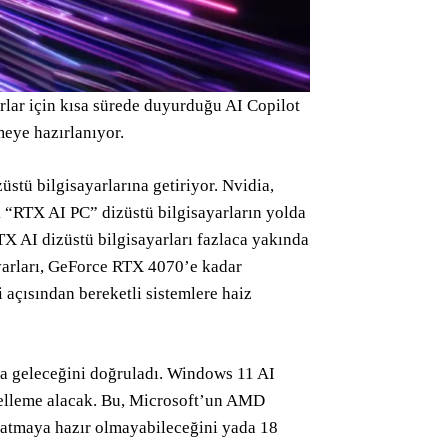
lar için kısa sürede duyurduğu AI Copilot
meye hazırlanıyor.
stü bilgisayarlarına getiriyor. Nvidia,
k “RTX AI PC” dizüstü bilgisayarların yolda
TX AI dizüstü bilgisayarları fazlaca yakında
yarları, GeForce RTX 4070’e kadar
 açısından bereketli sistemlere haiz
la geleceğini doğruladı. Windows 11 AI
ncelleme alacak. Bu, Microsoft’un AMD
şlatmaya hazır olmayabileceğini yada 18