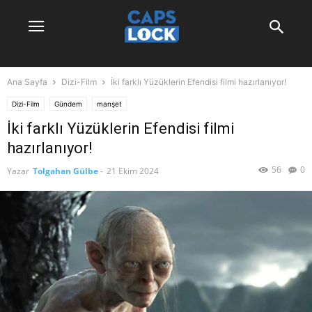
Ana Sayfa
Dizi-Film
İki farklı Yüzüklerin Efendisi filmi hazırlanıyor!
Dizi-Film
Gündem
manşet
İki farklı Yüzüklerin Efendisi filmi
hazırlanıyor!
56
0
Yazar
Tolgahan Gülbe
-
21 Ekim 2024