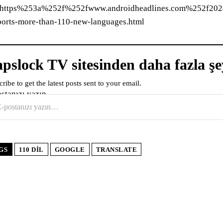
=https%253a%252f%252fwww.androidheadlines.com%252f202
ports-more-than-110-new-languages.html
pslock TV sitesinden daha fazla şe
ribe to get the latest posts sent to your email.
ostanızı yazın…
GS
110 DIL
GOOGLE
TRANSLATE