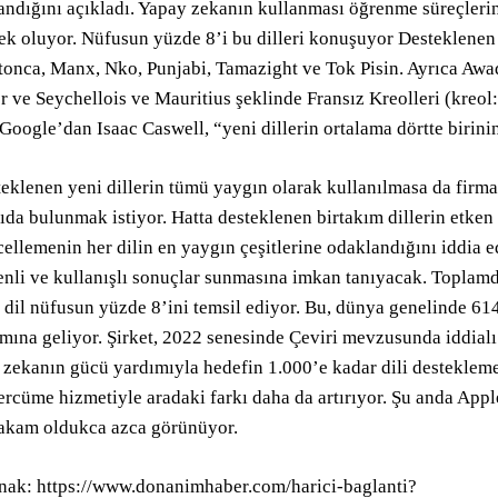
andığını açıkladı. Yapay zekanın kullanması öğrenme süreçleri
ek oluyor. Nüfusun yüzde 8’i bu dilleri konuşuyor Desteklenen y
onca, Manx, Nko, Punjabi, Tamazight ve Tok Pisin. Ayrıca Awa
er ve Seychellois ve Mauritius şeklinde Fransız Kreolleri (kreol:
 Google’dan Isaac Caswell, “yeni dillerin ortalama dörtte birini
eklenen yeni dillerin tümü yaygın olarak kullanılmasa da firm
ıda bulunmak istiyor. Hatta desteklenen birtakım dillerin etken
ellemenin her dilin en yaygın çeşitlerine odaklandığını iddia 
nli ve kullanışlı sonuçlar sunmasına imkan tanıyacak. Toplamd
 dil nüfusun yüzde 8’ini temsil ediyor. Bu, dünya genelinde 6
mına geliyor. Şirket, 2022 senesinde Çeviri mevzusunda iddialı 
 zekanın gücü yardımıyla hedefin 1.000’e kadar dili desteklem
tercüme hizmetiyle aradaki farkı daha da artırıyor. Şu anda Appl
akam oldukca azca görünüyor.
ak: https://www.donanimhaber.com/harici-baglanti?