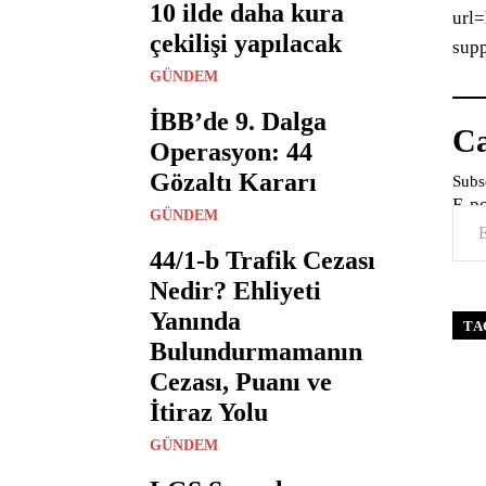
10 ilde daha kura
url
çekilişi yapılacak
sup
GÜNDEM
İBB’de 9. Dalga
Ca
Operasyon: 44
Gözaltı Kararı
Subsc
E-p
GÜNDEM
44/1-b Trafik Cezası
Nedir? Ehliyeti
Yanında
TA
Bulundurmamanın
Cezası, Puanı ve
İtiraz Yolu
GÜNDEM