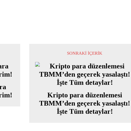
SONRAKI İÇERIK
ara
vrim!
Kripto para düzenlemesi
TBMM’den geçerek yasalaştı!
İşte Tüm detaylar!