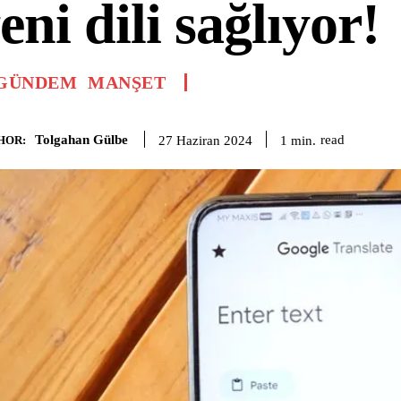
eni dili sağlıyor!
GÜNDEM
MANŞET
Tolgahan Gülbe
read
1
min.
27 Haziran 2024
HOR: