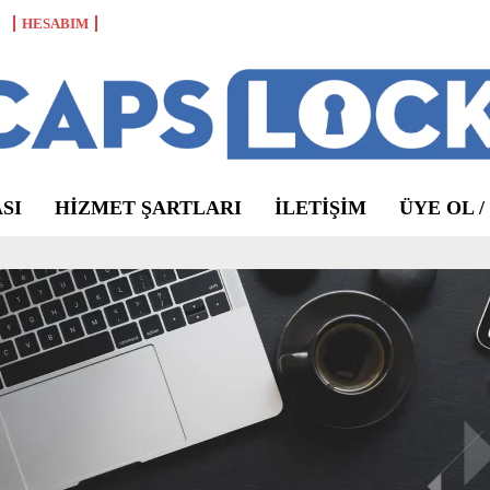
HESABIM
SI
HIZMET ŞARTLARI
ILETIŞIM
ÜYE OL /