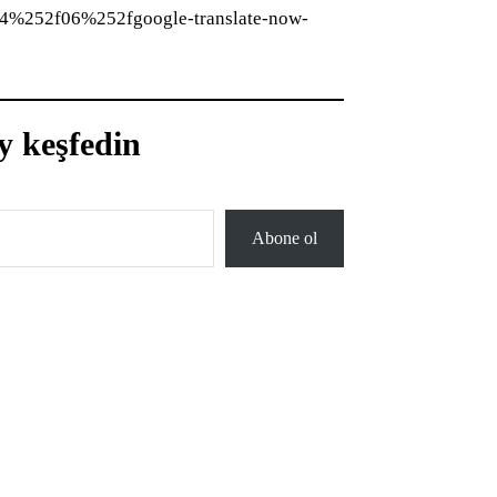
4%252f06%252fgoogle-translate-now-
y keşfedin
Abone ol