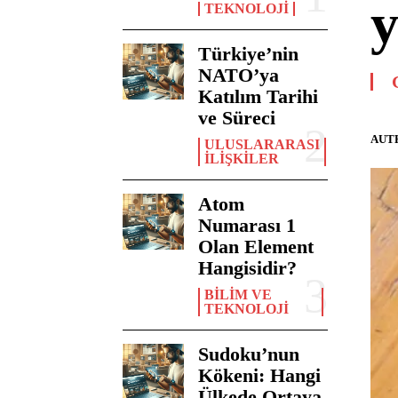
y
TEKNOLOJI
Türkiye’nin
NATO’ya
Katılım Tarihi
ve Süreci
AUT
ULUSLARARASI
İLIŞKILER
Atom
Numarası 1
Olan Element
Hangisidir?
BILIM VE
TEKNOLOJI
Sudoku’nun
Kökeni: Hangi
Ülkede Ortaya