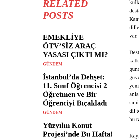
RELATED
kull
dest
POSTS
Kant
dill
var.
EMEKLİYE
ÖTV’SİZ ARAÇ
Dest
YASASI ÇIKTI MI?
katk
GÜNDEM
günc
İstanbul’da Dehşet:
güve
11. Sınıf Öğrencisi 2
yeni
Öğretmen ve Bir
anla
Öğrenciyi Bıçakladı
suni
dil 
GÜNDEM
bu r
Yüzyılın Konut
Projesi’nde Bu Hafta!
Kayn