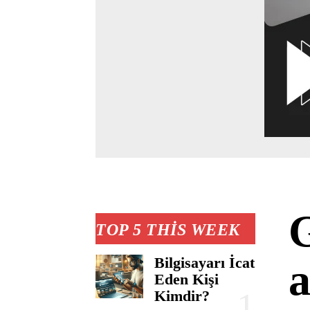
G
TOP 5 THIS WEEK
Bilgisayarı İcat
a
Eden Kişi
Kimdir?