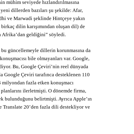
nin mühim seviyede hızlandırılmasına
eni dillerden bazıları şu şekilde: Afar,
dhi ve Marwadi şeklinde Hintçeye yakın
 birkaç dilin karışımından oluşan dil) de
n Afrika’dan geldiğini” söyledi.
a bu güncellemeyle dillerin korunmasına da
 konuşmacısı bile olmayanları var. Google,
ediyor. Bu, Google Çeviri’nin reel dünyada
a Google Çeviri tarafınca desteklenen 110
14 milyondan fazla etken konuşmacı
planlarını ilerletmişti. O dönemde firma,
ek bulunduğunu belirtmişti. Ayrıca Apple’ın
e Translate 20’den fazla dili destekliyor ve