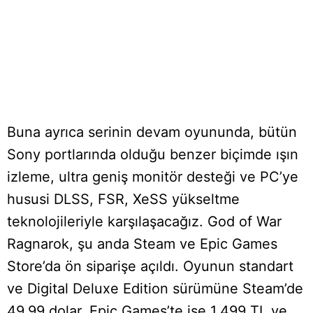
Buna ayrıca serinin devam oyununda, bütün
Sony portlarında olduğu benzer biçimde ışın
izleme, ultra geniş monitör desteği ve PC’ye
hususi DLSS, FSR, XeSS yükseltme
teknolojileriyle karşılaşacağız. God of War
Ragnarok, şu anda Steam ve Epic Games
Store’da ön siparişe açıldı. Oyunun standart
ve Digital Deluxe Edition sürümüne Steam’de
49.99 dolar, Epic Games’te ise 1.499 TL ve