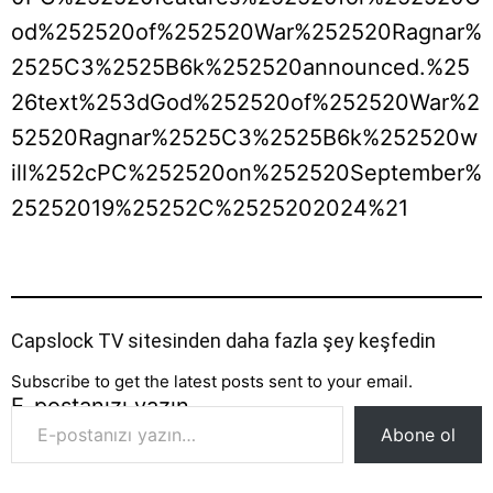
od%252520of%252520War%252520Ragnar%
2525C3%2525B6k%252520announced.%25
26text%253dGod%252520of%252520War%2
52520Ragnar%2525C3%2525B6k%252520w
ill%252cPC%252520on%252520September%
25252019%25252C%2525202024%21
Capslock TV sitesinden daha fazla şey keşfedin
Subscribe to get the latest posts sent to your email.
E-postanızı yazın…
Abone ol