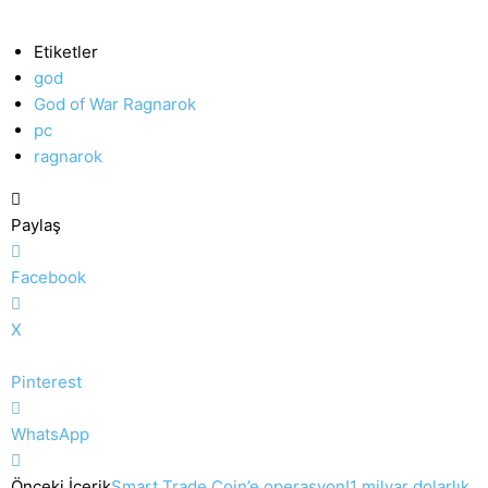
Etiketler
god
God of War Ragnarok
pc
ragnarok
Paylaş
Facebook
X
Pinterest
WhatsApp
Önceki İçerik
Smart Trade Coin’e operasyon!1 milyar dolarlık