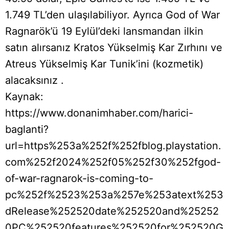
1.749 TL’den ulaşılabiliyor. Ayrıca God of War
Ragnarök’ü 19 Eylül’deki lansmandan ilkin
satın alırsanız Kratos Yükselmiş Kar Zırhını ve
Atreus Yükselmiş Kar Tunik’ini (kozmetik)
alacaksınız .
Kaynak:
https://www.donanimhaber.com/harici-
baglanti?
url=https%253a%252f%252fblog.playstation.
com%252f2024%252f05%252f30%252fgod-
of-war-ragnarok-is-coming-to-
pc%252f%2523%253a%257e%253atext%253
dRelease%252520date%252520and%25252
0PC%252520features%252520for%252520G