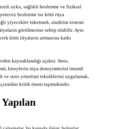
üzenli uyku, sağlıklı beslenme ve fiziksel
e yetersiz beslenme ise kötü rüya
ğlı yiyecekler tüketmek, sindirim sistemi
rüyaların görülmesine sebep olabilir. Aynı
rerek kötü rüyaların artmasına katkı
rden kaynaklandığı açıktır. Stres,
tümü, bireylerin rüya deneyimlerini önemli
ek ve stres yönetimi tekniklerini uygulamak,
çısından kritik önem taşımaktadır.
e Yapılan
el çalışmalar, bu konuda ilginç bulgular