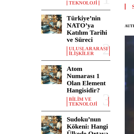
TEKNOLOJI
Türkiye’nin
NATO’ya
AUT
Katılım Tarihi
ve Süreci
ULUSLARARASI
İLIŞKILER
Atom
Numarası 1
Olan Element
Hangisidir?
BILIM VE
TEKNOLOJI
Sudoku’nun
Kökeni: Hangi
Ülkede Ortaya