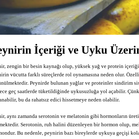
eynirin İçeriği ve Uyku Üzeri
ir, zengin bir besin kaynağı olup, yüksek yağ ve protein içeriği
irin vücutta farklı süreçlerde rol oynamasına neden olur. Özell
nülmektedir. Peynirde bulunan yağlar ve proteinler sindirim si
ece geç saatlerde tüketildiğinde uykusuzluğa yol açabilir. Çün
anabilir, bu da rahatsız edici hissetmeye neden olabilir.
ir, aynı zamanda serotonin ve melatonin gibi hormonların üreti
mektedir. Serotonin, ruh halini düzenleyen bir hormon olup, me
ondur. Bu nedenle, peynirin bazı bireylerde uykuya geçişi kol