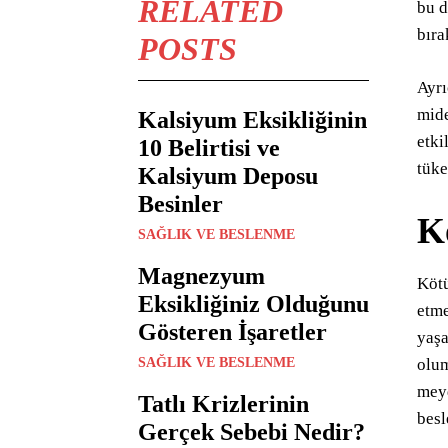
RELATED
bu d
bıra
POSTS
Ayrı
mide
Kalsiyum Eksikliğinin
etki
10 Belirtisi ve
tüke
Kalsiyum Deposu
Besinler
K
SAĞLIK VE BESLENME
Magnezyum
Kötü
Eksikliğiniz Olduğunu
etme
Gösteren İşaretler
yaşa
SAĞLIK VE BESLENME
olum
meyd
Tatlı Krizlerinin
besl
Gerçek Sebebi Nedir?