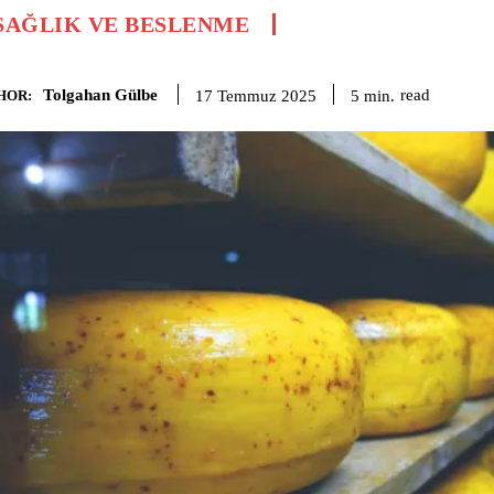
SAĞLIK VE BESLENME
Tolgahan Gülbe
read
5
min.
17 Temmuz 2025
HOR: