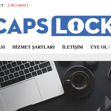
CT
HESABIM
SI
HIZMET ŞARTLARI
ILETIŞIM
ÜYE OL /