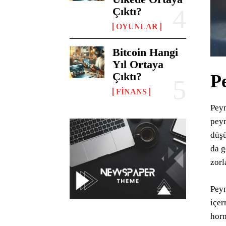
Çıktı?
OYUNLAR
Bitcoin Hangi
Yıl Ortaya
Çıktı?
P
FINANS
Peyn
peyn
düşü
da g
zorl
Peyn
içer
horm