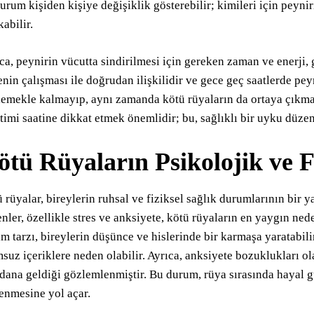
urum kişiden kişiye değişiklik gösterebilir; kimileri için peynir
kabilir.
ca, peynirin vücutta sindirilmesi için gereken zaman ve enerji, g
nin çalışması ile doğrudan ilişkilidir ve gece geç saatlerde pey
lemekle kalmayıp, aynı zamanda kötü rüyaların da ortaya çıkmas
timi saatine dikkat etmek önemlidir; bu, sağlıklı bir uyku düze
ötü Rüyaların Psikolojik ve F
 rüyalar, bireylerin ruhsal ve fiziksel sağlık durumlarının bir y
nler, özellikle stres ve anksiyete, kötü rüyaların en yaygın nede
m tarzı, bireylerin düşünce ve hislerinde bir karmaşa yaratabili
suz içeriklere neden olabilir. Ayrıca, anksiyete bozuklukları ol
ana geldiği gözlemlenmiştir. Bu durum, rüya sırasında hayal
enmesine yol açar.