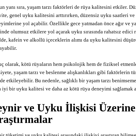
n yanı sıra, yaşam tarzı faktörleri de rüya kalitesini etkiler. D
vite, genel uyku kalitesini arttırırken, düzensiz uyku saatleri v
yimlerine yol açabilir. Özellikle gece yatmadan önce ağır ve ya
inde olumsuz etkilere yol açarak uyku sırasında rahatsız edici 
lde, kafein ve alkollü içeceklerin alımı da uyku kalitesini düşü
ayabilir.
ç olarak, kötü rüyaların hem psikolojik hem de fiziksel etmenle
iyete, yaşam tarzı ve beslenme alışkanlıkları gibi faktörlerin 
de etkileyebilir. Bu nedenle, sağlıklı bir yaşam tarzı benimsem
 iyi bir uyku kalitesi ve daha az kötü rüya deneyimi sağlamak a
ynir ve Uyku İlişkisi Üzerin
raştırmalar
ir tüketimi ve uyku kalitesi arasındaki ilişkiyi araştıran bilims