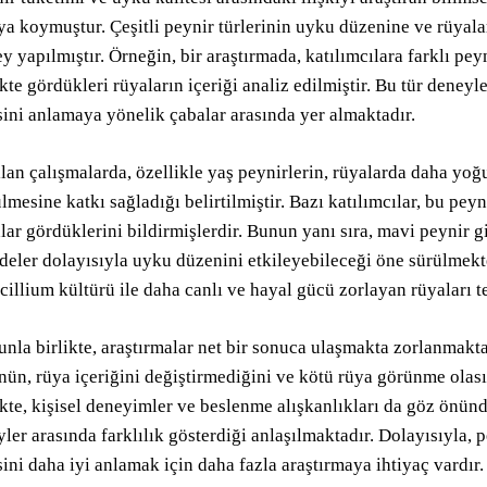
ya koymuştur. Çeşitli peynir türlerinin uyku düzenine ve rüyala
y yapılmıştır. Örneğin, bir araştırmada, katılımcılara farklı peyni
ikte gördükleri rüyaların içeriği analiz edilmiştir. Bu tür deneyl
sini anlamaya yönelik çabalar arasında yer almaktadır.
lan çalışmalarda, özellikle yaş peynirlerin, rüyalarda daha yoğu
lmesine katkı sağladığı belirtilmiştir. Bazı katılımcılar, bu peyn
lar gördüklerini bildirmişlerdir. Bunun yanı sıra, mavi peynir gib
eler dolayısıyla uyku düzenini etkileyebileceği öne sürülmekt
cillium kültürü ile daha canlı ve hayal gücü zorlayan rüyaları 
nla birlikte, araştırmalar net bir sonuca ulaşmakta zorlanmakta
nün, rüya içeriğini değiştirmediğini ve kötü rüya görünme olası
ikte, kişisel deneyimler ve beslenme alışkanlıkları da göz önü
yler arasında farklılık gösterdiği anlaşılmaktadır. Dolayısıyla, 
sini daha iyi anlamak için daha fazla araştırmaya ihtiyaç vardır.