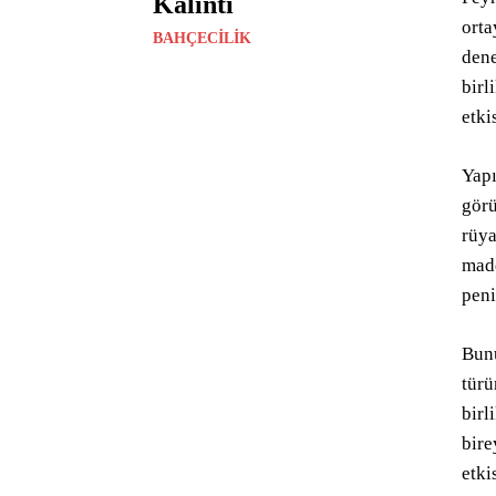
Kalıntı
orta
BAHÇECILIK
dene
birl
etki
Yapı
görü
rüya
madd
peni
Bunu
türü
birl
bire
etki