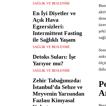
SAĞLIK VE BESLENME
Bunu
akti
En İyi Diyetler ve
dene
Açık Hava
üzer
Egzersizleri:
şeki
Intermittent Fasting
sağl
ile Sağlıklı Yaşam
SAĞLIK VE BESLENME
Sonu
Detoks Suları: İşe
anks
Yarıyor mu?
ölçü
daha
SAĞLIK VE BESLENME
Zehir Tabağımızda:
Pe
İstanbul’da Sebze ve
A
Meyvenin Yarısından
Fazlası Kimyasal
Peyn