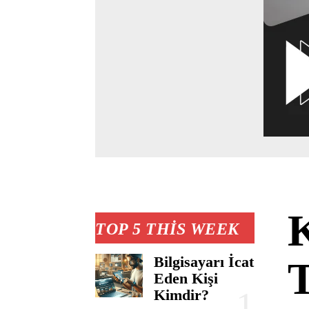
K
TOP 5 THIS WEEK
Bilgisayarı İcat
T
Eden Kişi
Kimdir?