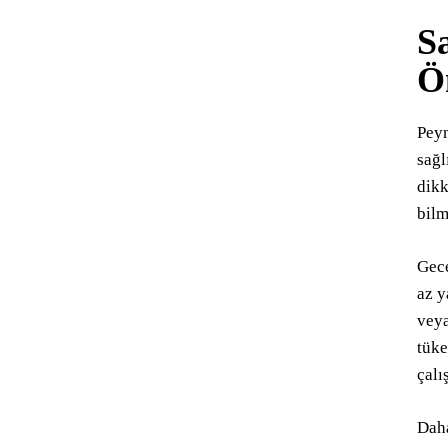
S
Ö
Peyn
sağl
dikk
bilm
Gece
az y
veya
tüke
çalı
Daha