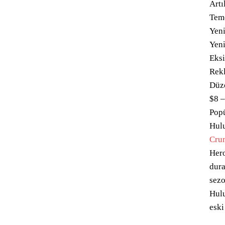
Artı
Teme
Yeni
Yeni
Eksi
Rekl
Düze
$8 –
Popü
Hul
Cru
Hero
dura
sezo
Hulu
eski