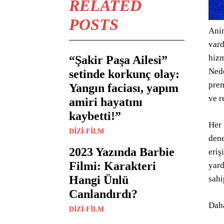
RELATED
POSTS
Anim
vard
hizm
“Şakir Paşa Ailesi”
Nede
setinde korkunç olay:
prem
Yangın faciası, yapım
ve r
amiri hayatını
kaybetti!”
Her 
DIZI-FILM
dene
2023 Yazında Barbie
eriş
Filmi: Karakteri
yard
Hangi Ünlü
sahi
Canlandırdı?
Daha
DIZI-FILM