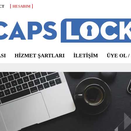
CT
HESABIM
SI
HIZMET ŞARTLARI
ILETIŞIM
ÜYE OL /