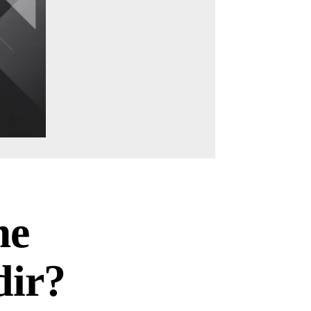
me
dir?