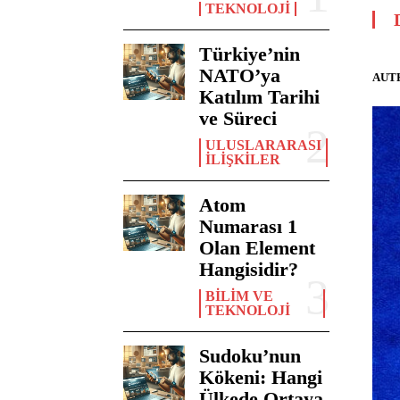
TEKNOLOJI
Türkiye’nin
NATO’ya
AUT
Katılım Tarihi
ve Süreci
ULUSLARARASI
İLIŞKILER
Atom
Numarası 1
Olan Element
Hangisidir?
BILIM VE
TEKNOLOJI
Sudoku’nun
Kökeni: Hangi
Ülkede Ortaya