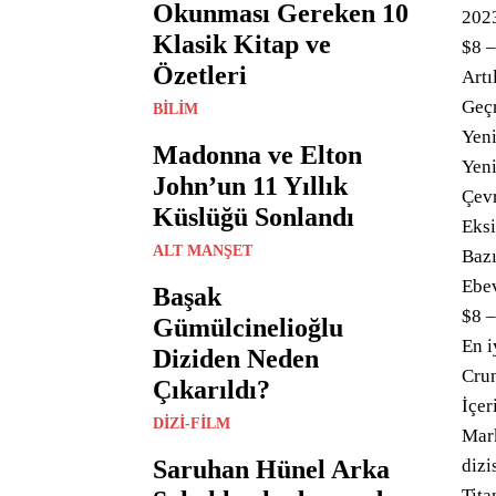
Okunması Gereken 10
2023
Klasik Kitap ve
$8 –
Özetleri
Artı
Geçm
BILIM
Yeni
Madonna ve Elton
Yeni
John’un 11 Yıllık
Çevr
Küslüğü Sonlandı
Eksi
ALT MANŞET
Bazı
Ebe
Başak
$8 –
Gümülcinelioğlu
En i
Diziden Neden
Cru
Çıkarıldı?
İçer
DIZI-FILM
Mark
Saruhan Hünel Arka
dizi
Tita