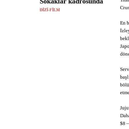
Sokaklar kadrosunda
Crun
DIZI-FILM
En b
İzle
bekl
Japo
döne
Serv
başl
bölü
etme
Juju
Dah
$8 –