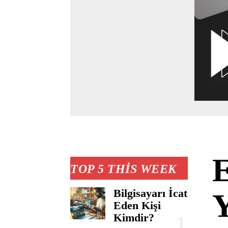
E
TOP 5 THIS WEEK
Bilgisayarı İcat
Y
Eden Kişi
Kimdir?