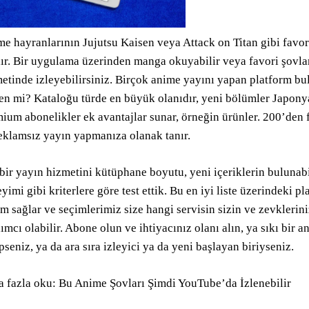
e hayranlarının Jujutsu Kaisen veya Attack on Titan gibi favor
ır. Bir uygulama üzerinden manga okuyabilir veya favori şovlar
etinde izleyebilirsiniz. Birçok anime yayını yapan platform bu
n mi? Kataloğu türde en büyük olanıdır, yeni bölümler Japony
ium abonelikler ek avantajlar sunar, örneğin ürünler. 200’den 
eklamsız yayın yapmanıza olanak tanır.
bir yayın hizmetini kütüphane boyutu, yeni içeriklerin bulunabili
yimi gibi kriterlere göre test ettik. Bu en iyi liste üzerindeki p
im sağlar ve seçimlerimiz size hangi servisin sizin ve zevklerin
ımcı olabilir. Abone olun ve ihtiyacınız olanı alın, ya sıkı bir 
pseniz, ya da ara sıra izleyici ya da yeni başlayan biriyseniz.
 fazla oku: Bu Anime Şovları Şimdi YouTube’da İzlenebilir