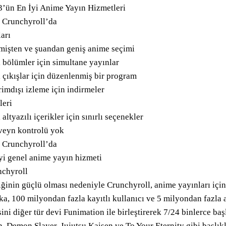
’ün En İyi Anime Yayın Hizmetleri
 Crunchyroll’da
ları
işten ve şuandan geniş anime seçimi
 bölümler için simultane yayınlar
 çıkışlar için düzenlenmiş bir program
imdışı izleme için indirmeler
leri
 altyazılı içerikler için sınırlı seçenekler
veyn kontrolü yok
 Crunchyroll’da
yi genel anime yayın hizmeti
nchyroll
iğinin güçlü olması nedeniyle Crunchyroll, anime yayınları için 
a, 100 milyondan fazla kayıtlı kullanıcı ve 5 milyondan fazla 
sini diğer tür devi Funimation ile birleştirerek 7/24 binlerce b
n, Demon Slayer, Jujutsu Kaisen ve To Your Eternity gibi başlıkla