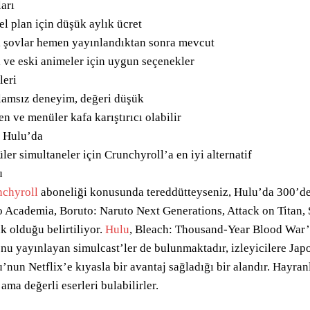
ları
l plan için düşük aylık ücret
 şovlar hemen yayınlandıktan sonra mevcut
 ve eski animeler için uygun seçenekler
leri
amsız deneyim, değeri düşük
n ve menüler kafa karıştırıcı olabilir
 Hulu’da
ler simultaneler için Crunchyroll’a en iyi alternatif
u
nchyroll
aboneliği konusunda tereddütteyseniz, Hulu’da 300’de
 Academia, Boruto: Naruto Next Generations, Attack on Titan, So
k olduğu belirtiliyor.
Hulu
, Bleach: Thousand-Year Blood War’ı
nu yayınlayan simulcast’ler de bulunmaktadır, izleyicilere Japo
’nun Netflix’e kıyasla bir avantaj sağladığı bir alandır. Hayra
 ama değerli eserleri bulabilirler.