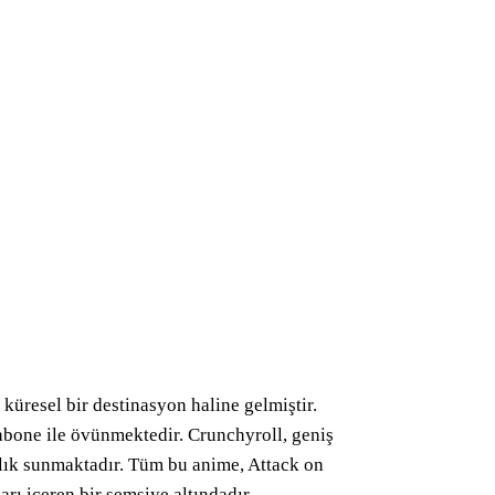
küresel bir destinasyon haline gelmiştir.
abone ile övünmektedir. Crunchyroll, geniş
aşlık sunmaktadır. Tüm bu anime, Attack on
rı içeren bir şemsiye altındadır.