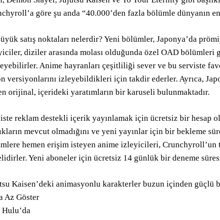
chyroll’a göre şu anda “40.000’den fazla bölümle dünyanın e
üyük satış noktaları nelerdir? Yeni bölümler, Japonya’da prömiy
yiciler, diziler arasında molası olduğunda özel OAD bölümleri 
eyebilirler. Anime hayranları çeşitliliği sever ve bu serviste fav
n versiyonlarını izleyebildikleri için takdir ederler. Ayrıca, J
n orijinal, içerideki yaratımların bir karuseli bulunmaktadır.
iste reklam destekli içerik yayınlamak için ücretsiz bir hesap 
ıkların mevcut olmadığını ve yeni yayınlar için bir bekleme s
mlere hemen erişim isteyen anime izleyicileri, Crunchyroll’un 
lidirler. Yeni aboneler için ücretsiz 14 günlük bir deneme süre
tsu Kaisen’deki animasyonlu karakterler buzun içinden güçlü 
a Az Göster
 Hulu’da