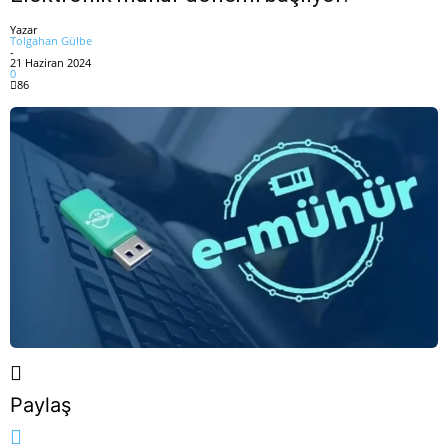
Yazar
Tolgahan Gülbe
-
21 Haziran 2024
0
86
Paylaş