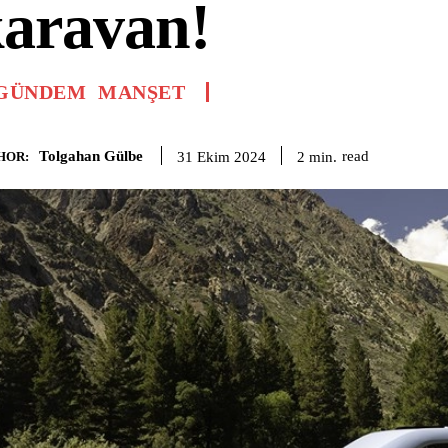
aravan!
GÜNDEM
MANŞET
Tolgahan Gülbe
read
2
min.
31 Ekim 2024
HOR: