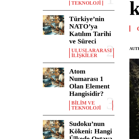
k
TEKNOLOJI
Türkiye’nin
NATO’ya
Katılım Tarihi
ve Süreci
AUT
ULUSLARARASI
İLIŞKILER
Atom
Numarası 1
Olan Element
Hangisidir?
BILIM VE
TEKNOLOJI
Sudoku’nun
Kökeni: Hangi
Ülkede Ortaya