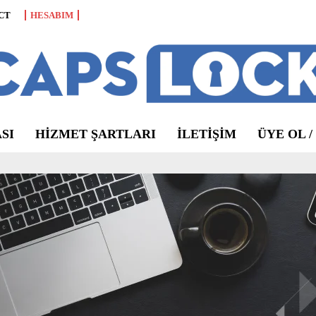
CT
HESABIM
SI
HIZMET ŞARTLARI
ILETIŞIM
ÜYE OL /