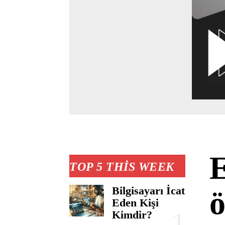
E
TOP 5 THIS WEEK
Bilgisayarı İcat
ö
Eden Kişi
Kimdir?