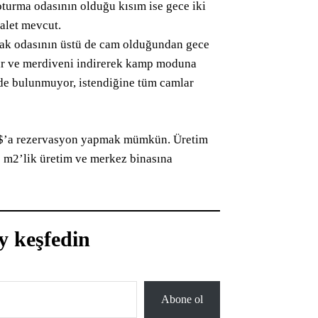
oturma odasının olduğu kısım ise gece iki
valet mevcut.
atak odasının üstü de cam olduğundan gece
lar ve merdiveni indirerek kamp moduna
de bulunmuyor, istendiğine tüm camlar
0$’a rezervasyon yapmak mümkün. Üretim
 m2’lik üretim ve merkez binasına
y keşfedin
Abone ol