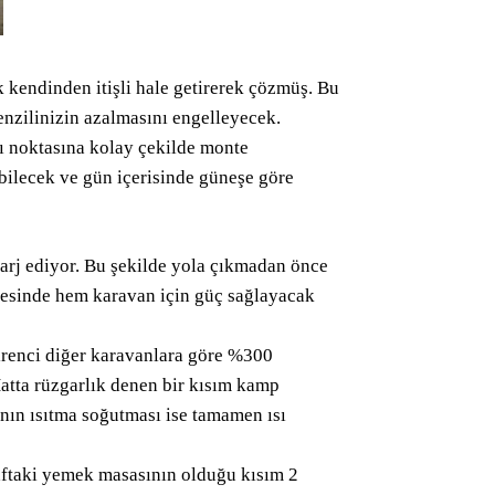
 kendinden itişli hale getirerek çözmüş. Bu
nzilinizin azalmasını engelleyecek.
tı noktasına kolay çekilde monte
bilecek ve gün içerisinde güneşe göre
arj ediyor. Bu şekilde yola çıkmadan önce
ayesinde hem karavan için güç sağlayacak
irenci diğer karavanlara göre %300
Hatta rüzgarlık denen bir kısım kamp
ın ısıtma soğutması ise tamamen ısı
araftaki yemek masasının olduğu kısım 2