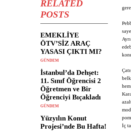
RELATED
gere
POSTS
Pebb
saye
EMEKLİYE
Ayrı
ÖTV’SİZ ARAÇ
edeb
YASASI ÇIKTI MI?
konu
GÜNDEM
Çatı
İstanbul’da Dehşet:
belk
11. Sınıf Öğrencisi 2
hem 
Öğretmen ve Bir
Kara
Öğrenciyi Bıçakladı
azal
GÜNDEM
modu
Yüzyılın Konut
pomp
Projesi’nde Bu Hafta!
İç t