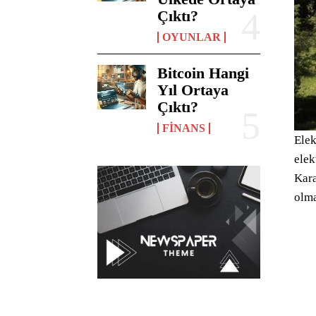
Çıktı?
OYUNLAR
Bitcoin Hangi
Yıl Ortaya
Çıktı?
FINANS
Elek
elek
Kara
olma