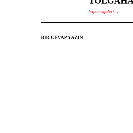
TOLGAHA
https://capslock.tv
BIR CEVAP YAZIN