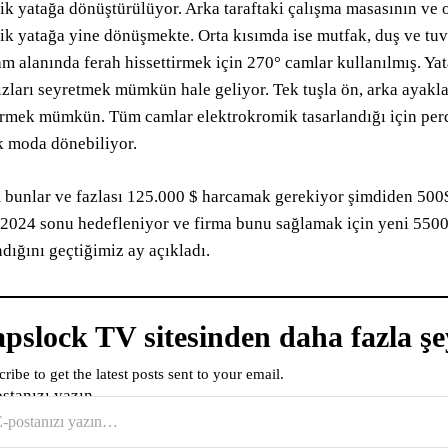
lik yatağa dönüştürülüyor. Arka taraftaki çalışma masasının ve 
lik yatağa yine dönüşmekte. Orta kısımda ise mutfak, duş ve tu
m alanında ferah hissettirmek için 270° camlar kullanılmış. Y
ızları seyretmek mümkün hale geliyor. Tek tuşla ön, arka ayak
rmek mümkün. Tüm camlar elektrokromik tasarlandığı için per
 moda dönebiliyor.
bunlar ve fazlası 125.000 $ harcamak gerekiyor şimdiden 50
 2024 sonu hedefleniyor ve firma bunu sağlamak için yeni 5500
ndığını geçtiğimiz ay açıkladı.
pslock TV sitesinden daha fazla şe
ribe to get the latest posts sent to your email.
ostanızı yazın…