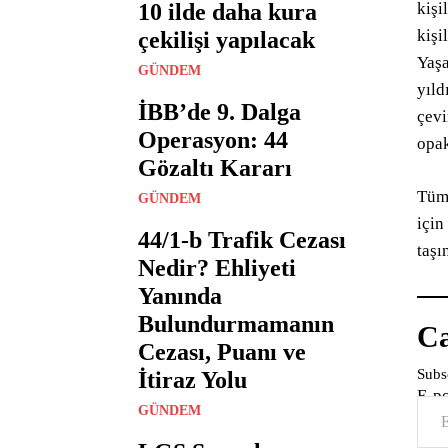
10 ilde daha kura
kişi
kişi
çekilişi yapılacak
Yaşa
GÜNDEM
yıld
İBB’de 9. Dalga
çevi
Operasyon: 44
opak
Gözaltı Kararı
Tüm 
GÜNDEM
için
44/1-b Trafik Cezası
taşı
Nedir? Ehliyeti
Yanında
Bulundurmamanın
Ca
Cezası, Puanı ve
Subsc
İtiraz Yolu
E-p
GÜNDEM