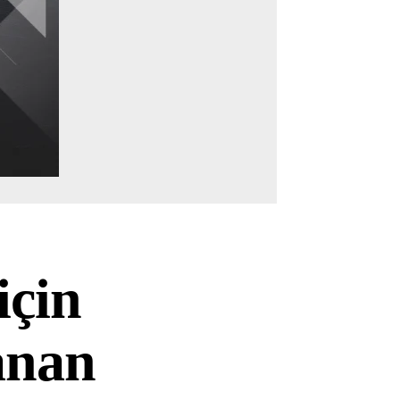
için
lanan