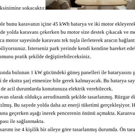
ksinimine sokacaktır.
le bunu karavanın içine 45 kWh batarya ve iki motor ekleyerek
de yolda karavanı çekerken bu motor size destek çıkacak ve me
ca motor sayesinde karavanı tek tuşla ilerleterek aracın bağlan
iliyorsunuz. İsterseniz park yerinde kendi kendine hareket ede
munu pratik şekilde değiştirebileceksiniz.
sında bulunan 1 kW gücündeki güneş panelleri ile bataryasını ş
i de ekstra şarj etmenize bile gerek kalmayacak. Bu batarya s
de acil durumlarda konutunuza elektrik verebilecek.
van olarak oldukça aerodinamik şekilde tasarlanmış. Rüzgar d
tılmış. Bu sayede yolda daha az enerji tüketimi gerçekleşiyor. 
na geçerken aşağı inerek pencerenin önünü açmakta. Karanvan
ası ile sağlanmakta.
asarımı ise 4 kişilik bir aileye göre tasarlanmış durumda. Ön t