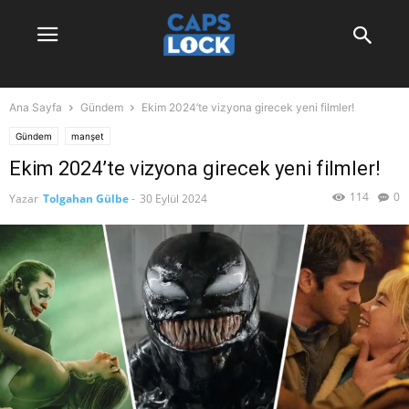
Ana Sayfa
Gündem
Ekim 2024’te vizyona girecek yeni filmler!
Gündem
manşet
Ekim 2024’te vizyona girecek yeni filmler!
114
0
Yazar
Tolgahan Gülbe
-
30 Eylül 2024