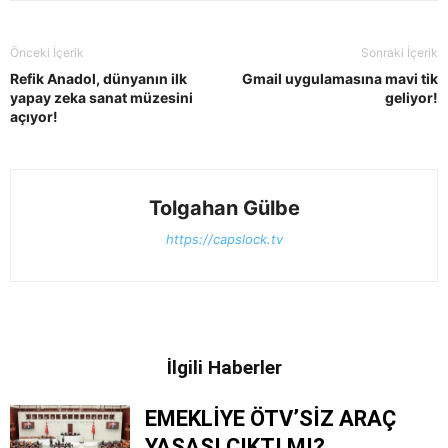
Önceki İçerik
Sonraki İçerik
Refik Anadol, dünyanın ilk
Gmail uygulamasına mavi tik
yapay zeka sanat müzesini
geliyor!
açıyor!
Tolgahan Gülbe
https://capslock.tv
İlgili Haberler
EMEKLİYE ÖTV’SİZ ARAÇ
YASASI ÇIKTI MI?