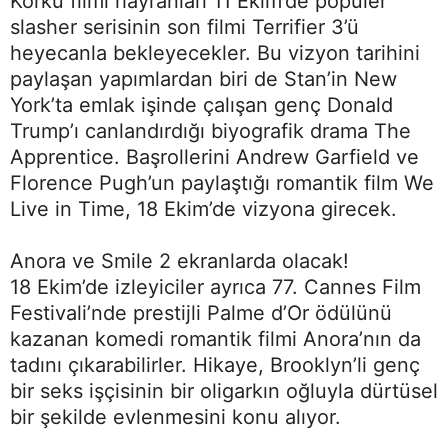
Korku filmi hayranları 11 Ekim’de popüler
slasher serisinin son filmi Terrifier 3’ü
heyecanla bekleyecekler. Bu vizyon tarihini
paylaşan yapımlardan biri de Stan’in New
York’ta emlak işinde çalışan genç Donald
Trump’ı canlandırdığı biyografik drama The
Apprentice. Başrollerini Andrew Garfield ve
Florence Pugh’un paylaştığı romantik film We
Live in Time, 18 Ekim’de vizyona girecek.
Anora ve Smile 2 ekranlarda olacak!
18 Ekim’de izleyiciler ayrıca 77. Cannes Film
Festivali’nde prestijli Palme d’Or ödülünü
kazanan komedi romantik filmi Anora’nın da
tadını çıkarabilirler. Hikaye, Brooklyn’li genç
bir seks işçisinin bir oligarkın oğluyla dürtüsel
bir şekilde evlenmesini konu alıyor.