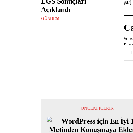
LGS Sonuçları
şarj
Açıklandı
GÜNDEM
Ca
Subsc
E-p
ÖNCEKI İÇERIK