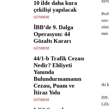
ayrı
10 ilde daha kura
çekilişi yapılacak
Prof
GÜNDEM
son 
İBB’de 9. Dalga
olar
Operasyon: 44
mm o
Gözaltı Kararı
GÜNDEM
44/1-b Trafik Cezası
Nedir? Ehliyeti
Yanında
Bulundurmamanın
iki 
Cezası, Puanı ve
İtiraz Yolu
DJI 
GÜNDEM
LiDA