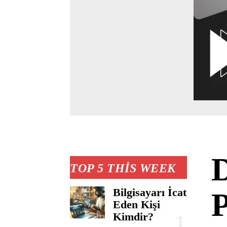
D
TOP 5 THIS WEEK
Bilgisayarı İcat
P
Eden Kişi
Kimdir?