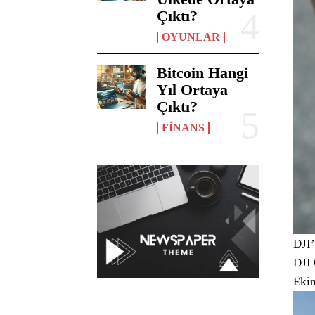
Çıktı?
OYUNLAR
Bitcoin Hangi
Yıl Ortaya
Çıktı?
FINANS
DJI’
DJI 
Ekim