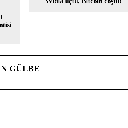
Nvidia uçtu, Bitcoin coştu!
0
tisi
N GÜLBE