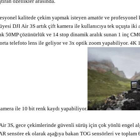
ştıran özellikler arasında.
esyonel kalitede çekim yapmak isteyen amatör ve profesyonel kul
üyesi DJI Air 3S artık çift kamera ile kullanıcıya tek uçuşta i
ak 50MP çözünürlük ve 14 stop dinamik aralık sunan 1 inç CMOS
rta telefoto lens ile geliyor ve 3x optik zoom yapabiliyor. 4K
kamera ile 10 bit renk kaydı yapabiliyor.
Air 3S, gece çekimlerinde güvenli sürüş için çok yönlü engel a
R sensöre ek olarak aşağıya bakan TOG sensörleri ve toplam 6