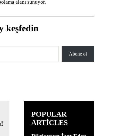
epolama alanı sunuyor.
y keşfedin
Abone ol
POPULAR
ARTICLES
Bilgisayarı İcat Eden