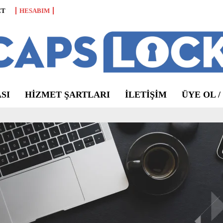
CT
HESABIM
SI
HIZMET ŞARTLARI
ILETIŞIM
ÜYE OL /