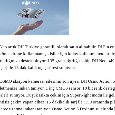
Neo artık DJI Türkiye garantili olarak satın alınabilir. DJI’ın 
 önce drone kullanmamış kişiler için kolay kullanım modları iç
tıcılığınıza destek oluyor. 135 gram ağırlığa sahip DJI Neo, 4
şarj ile 18 dakikalık uçuş süresi sunuyor.
OSMO aksiyon kamerası ailesinin son üyesi DJI Osmo Action 5 P
etmenize imkan tanıyor. 1 inç CMOS sensör, 10 bit renk desteğ
rleri sunuyor. Düşük ışıkta çekim için SuperNight modu ile geli
ntisiz çekim yapan cihaz, 15 dakikalık şarj ile %50 oranında pil
lerce uzatma imkanı tanıyor. Osmo Action 5 Pro’nun su altında 