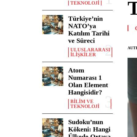
T
TEKNOLOJI
Türkiye’nin
NATO’ya
Katılım Tarihi
ve Süreci
AUT
ULUSLARARASI
İLIŞKILER
Atom
Numarası 1
Olan Element
Hangisidir?
BILIM VE
TEKNOLOJI
Sudoku’nun
Kökeni: Hangi
Ülkede Ortaya