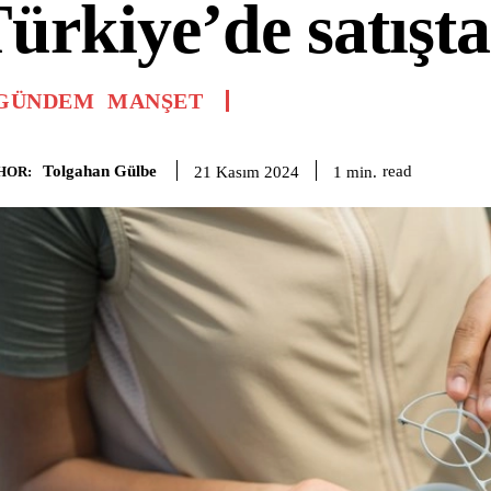
ürkiye’de satışta
GÜNDEM
MANŞET
Tolgahan Gülbe
read
1
min.
21 Kasım 2024
HOR: