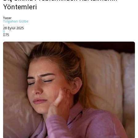
Yöntemleri
Yazar
Tolgahan Gülbe
-
28 Eylül 2025
0
75