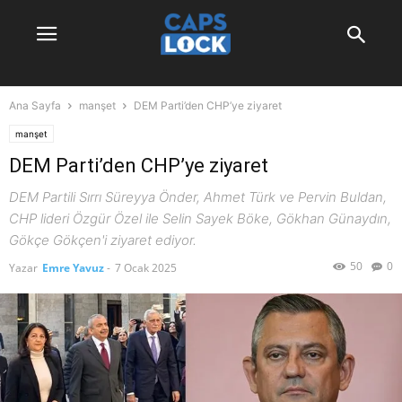
Ana Sayfa
manşet
DEM Parti’den CHP’ye ziyaret
manşet
DEM Parti’den CHP’ye ziyaret
DEM Partili Sırrı Süreyya Önder, Ahmet Türk ve Pervin Buldan,
CHP lideri Özgür Özel ile Selin Sayek Böke, Gökhan Günaydın,
Gökçe Gökçen'i ziyaret ediyor.
50
0
Yazar
Emre Yavuz
-
7 Ocak 2025