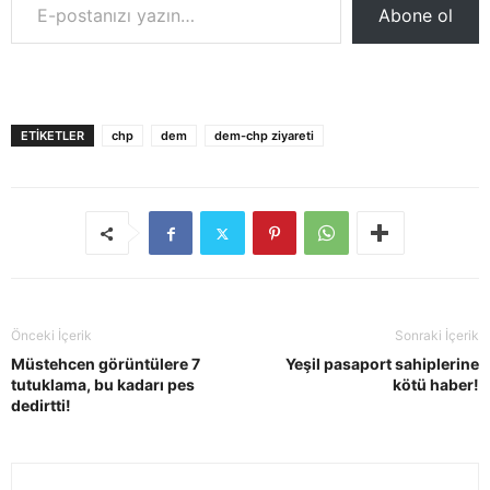
Abone ol
ETIKETLER
chp
dem
dem-chp ziyareti
Önceki İçerik
Sonraki İçerik
Müstehcen görüntülere 7
Yeşil pasaport sahiplerine
tutuklama, bu kadarı pes
kötü haber!
dedirtti!