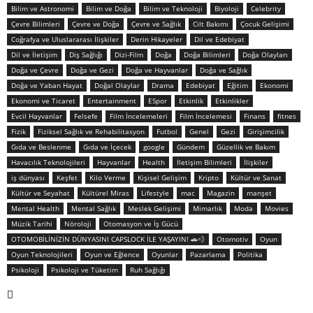
Bilim ve Astronomi
Bilim ve Doğa
Bilim ve Teknoloji
Biyoloji
Celebrity
Çevre Bilimleri
Çevre ve Doğa
Çevre ve Sağlık
Cilt Bakımı
Çocuk Gelişimi
Coğrafya ve Uluslararası İlişkiler
Derin Hikayeler
Dil ve Edebiyat
Dil ve İletişim
Diş Sağlığı
Dizi-Film
Doğa
Doğa Bilimleri
Doğa Olayları
Doğa ve Çevre
Doğa ve Gezi
Doğa ve Hayvanlar
Doğa ve Sağlık
Doğa ve Yaban Hayat
Doğal Olaylar
Drama
Edebiyat
Eğitim
Ekonomi
Ekonomi ve Ticaret
Entertainment
ESpor
Etkinlik
Etkinlikler
Evcil Hayvanlar
Felsefe
Film İncelemeleri
Film İncelemesi
Finans
fitnes
Fizik
Fiziksel Sağlık ve Rehabilitasyon
Futbol
Genel
Gezi
Girişimcilik
Gıda ve Beslenme
Gıda ve İçecek
google
Gündem
Güzellik ve Bakım
Havacılık Teknolojileri
Hayvanlar
Health
İletişim Bilimleri
İlişkiler
iş dünyası
Keşfet
Kilo Verme
Kişisel Gelişim
Kripto
Kültür ve Sanat
Kültür ve Seyahat
Kültürel Miras
Lifestyle
mac
Magazin
manşet
Mental Health
Mental Sağlık
Meslek Gelişimi
Mimarlık
Moda
Movies
Müzik Tarihi
Nöroloji
Otomasyon ve İş Gücü
OTOMOBİLİNİZİN DÜNYASINI CAPSLOCK İLE YAŞAYIN! 🚗💨
Otomotiv
Oyun
Oyun Teknolojileri
Oyun ve Eğlence
Oyunlar
Pazarlama
Politika
Psikoloji
Psikoloji ve Tüketim
Ruh Sağlığı