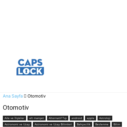
Ana Sayfa
Otomotiv
Otomotiv
Aile ve İlişkiler
alt manşet
Alternatif Tıp
android
apple
Astroloji
Astronomi ve Uzay
Astronomi ve Uzay Bilimleri
Bahçecilik
Beslenme
Bilim