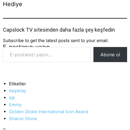
Hediye
Capslock TV sitesinden daha fazla şey keşfedin
Subscribe to get the latest posts sent to your email.
E-postanızı yazın…
Abone ol
Etiketler
beşiktaş
bjk
Emmy
Golden Globe International Icon Award
Sharon Stone