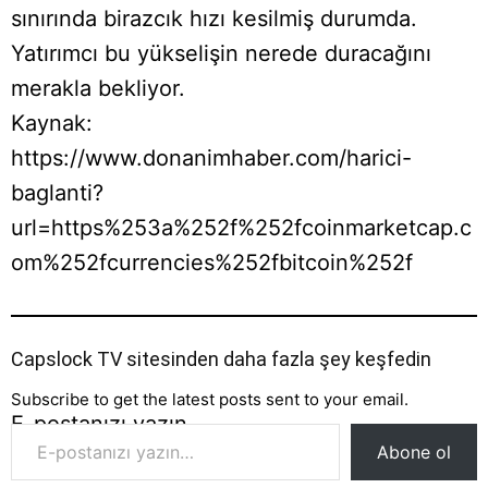
sınırında birazcık hızı kesilmiş durumda.
Yatırımcı bu yükselişin nerede duracağını
merakla bekliyor.
Kaynak:
https://www.donanimhaber.com/harici-
baglanti?
url=https%253a%252f%252fcoinmarketcap.c
om%252fcurrencies%252fbitcoin%252f
Capslock TV sitesinden daha fazla şey keşfedin
Subscribe to get the latest posts sent to your email.
E-postanızı yazın…
Abone ol