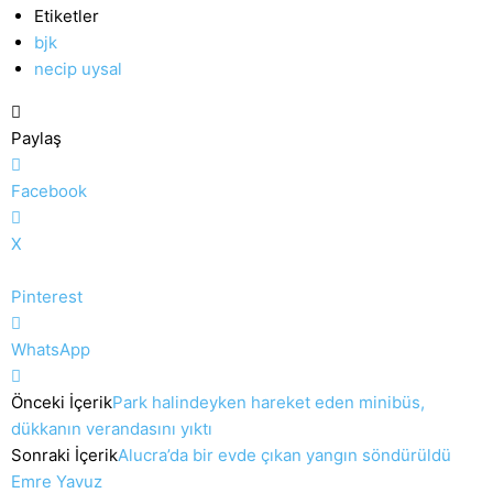
Etiketler
bjk
necip uysal
Paylaş
Facebook
X
Pinterest
WhatsApp
Önceki İçerik
Park halindeyken hareket eden minibüs,
dükkanın verandasını yıktı
Sonraki İçerik
Alucra’da bir evde çıkan yangın söndürüldü
Emre Yavuz