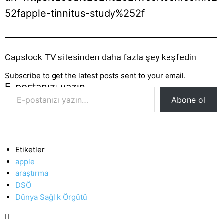
52fapple-tinnitus-study%252f
Capslock TV sitesinden daha fazla şey keşfedin
Subscribe to get the latest posts sent to your email.
E-postanızı yazın…
Abone ol
Etiketler
apple
araştırma
DSÖ
Dünya Sağlık Örgütü