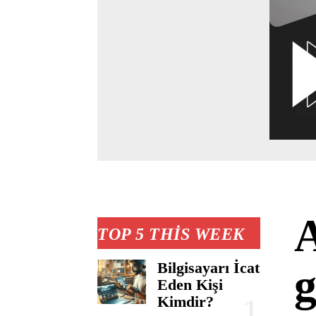
A
TOP 5 THIS WEEK
Bilgisayarı İcat
g
Eden Kişi
Kimdir?