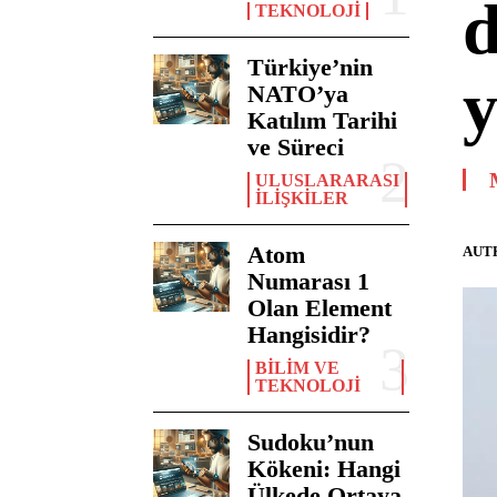
d
TEKNOLOJI
Türkiye’nin
y
NATO’ya
Katılım Tarihi
ve Süreci
ULUSLARARASI
İLIŞKILER
Atom
AUT
Numarası 1
Olan Element
Hangisidir?
BILIM VE
TEKNOLOJI
Sudoku’nun
Kökeni: Hangi
Ülkede Ortaya