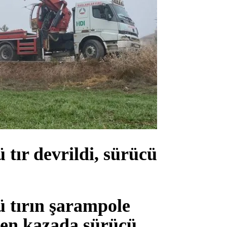
tır devrildi, sürücü
 tırın şarampole
len kazada sürücü