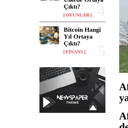
Çıktı?
OYUNLAR
Bitcoin Hangi
Yıl Ortaya
Çıktı?
FINANS
A
y
A
d