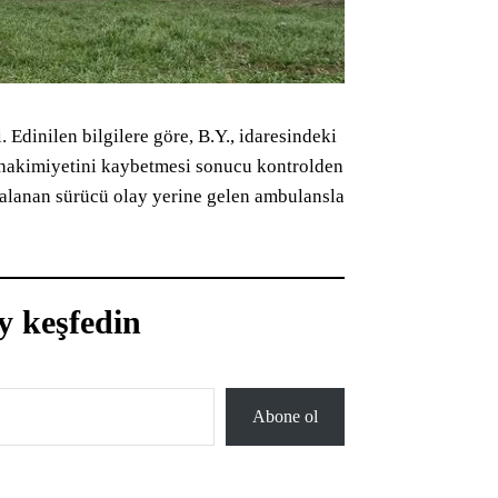
Edinilen bilgilere göre, B.Y., idaresindeki
n hakimiyetini kaybetmesi sonucu kontrolden
ralanan sürücü olay yerine gelen ambulansla
y keşfedin
Abone ol