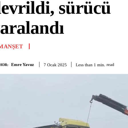
evrildi, sürücü
aralandı
MANŞET
Emre Yavuz
read
Less than 1
min.
7 Ocak 2025
HOR: