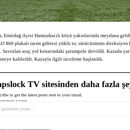
, Emirdağ ilçesi Hamzahacılı köyü yakınlarında meydana geldi. 
JJ 860 plakalı tarım gübresi yüklü tır, sürücüsünün direksiyo
ı. Savrulan araç yol kenarındaki şarampole devrildi. Kazada ya
aneye kaldırıldı. Kazayla ilgili inceleme başlatıldı.
pslock TV sitesinden daha fazla şe
ribe to get the latest posts sent to your email.
ostanızı yazın…