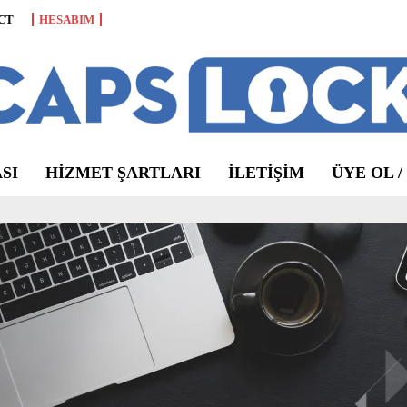
CT
HESABIM
SI
HIZMET ŞARTLARI
ILETIŞIM
ÜYE OL /