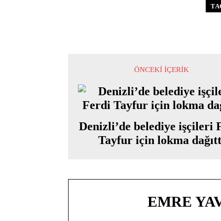
TA
ÖNCEKI İÇERIK
Denizli’de belediye işçileri 
Tayfur için lokma dağıtt
EMRE YA