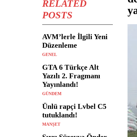
RELATED
y
POSTS
AVM’lerle İlgili Yeni
Düzenleme
GENEL
GTA 6 Türkçe Alt
Yazılı 2. Fragmanı
Yayınlandı!
GÜNDEM
Ünlü rapçi Lvbel C5
tutuklandı!
MANŞET
Sırrı Süreyya Önder