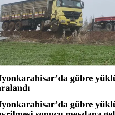
fyonkarahisar’da gübre yüklü 
aralandı
fyonkarahisar’da gübre yüklü
evrilmesi sonucu meydana ge