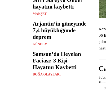
hayatını kaybetti
MANŞET
Arjantin’in güneyinde
Kaza
7,4 büyüklüğünde
06 B
deprem
çıkt
GÜNDEM
hast
Samsun’da Heyelan
Faciası: 3 Kişi
Hayatını Kaybetti
Ca
DOĞA OLAYLARI
Subsc
E-p