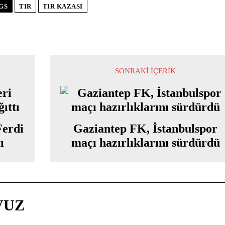
GS
TIR
TIR KAZASI
SONRAKI İÇERIK
Ferdi
Gaziantep FK, İstanbulspor
ı
maçı hazırlıklarını sürdürdü
VUZ