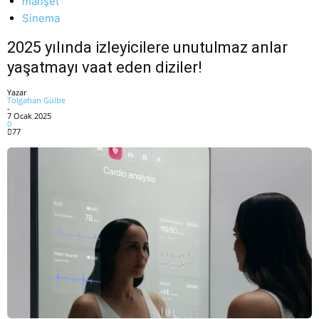
manşet
Sinema
2025 yılında izleyicilere unutulmaz anlar
yaşatmayı vaat eden diziler!
Yazar
Tolgahan Gülbe
-
7 Ocak 2025
0
77