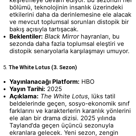
keşfetmeye devam ediyor. Bu sezonun her
bölümü, teknolojinin insanlık üzerindeki
etkilerini daha da derinlemesine ele alacak
ve mevcut toplumsal sorunları distopik bir
bakış açısıyla tartışacak.
Beklentiler:
Black Mirror
hayranları, bu
sezonda daha fazla toplumsal eleştiri ve
distopik senaryolarla karşılaşmayı umuyor.
5.
The White Lotus (3. Sezon)
Yayınlanacağı Platform:
HBO
Yayın Tarihi:
2025
Açıklama:
The White Lotus
, lüks tatil
beldelerinde geçen, sosyo-ekonomik sınıf
farklarını ve karakterlerin karanlık yönlerini
ele alan bir drama dizisi. 2025 yılında
Tayland’da geçen üçüncü sezonuyla
ekranlara gelecek. Yeni sezon, zengin