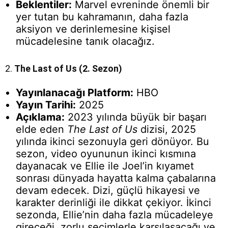
Beklentiler:
Marvel evreninde önemli bir
yer tutan bu kahramanın, daha fazla
aksiyon ve derinlemesine kişisel
mücadelesine tanık olacağız.
2.
The Last of Us (2. Sezon)
Yayınlanacağı Platform:
HBO
Yayın Tarihi:
2025
Açıklama:
2023 yılında büyük bir başarı
elde eden
The Last of Us
dizisi, 2025
yılında ikinci sezonuyla geri dönüyor. Bu
sezon, video oyununun ikinci kısmına
dayanacak ve Ellie ile Joel’in kıyamet
sonrası dünyada hayatta kalma çabalarına
devam edecek. Dizi, güçlü hikayesi ve
karakter derinliği ile dikkat çekiyor. İkinci
sezonda, Ellie’nin daha fazla mücadeleye
gireceği, zorlu seçimlerle karşılaşacağı ve