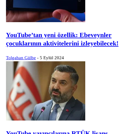
YouTube’tan yeni özellik: Ebeveynler
çocuklarının aktivitelerini izleyebilecek!
Tolgahan Gülbe
-
5 Eylül 2024
YouTube yayıncılarına RTÜK lisans