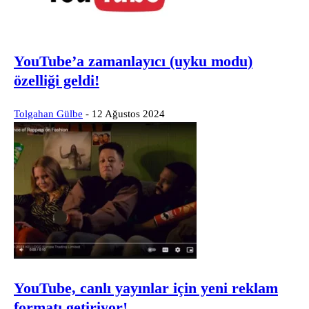
YouTube’a zamanlayıcı (uyku modu)
özelliği geldi!
Tolgahan Gülbe
-
12 Ağustos 2024
YouTube, canlı yayınlar için yeni reklam
formatı getiriyor!